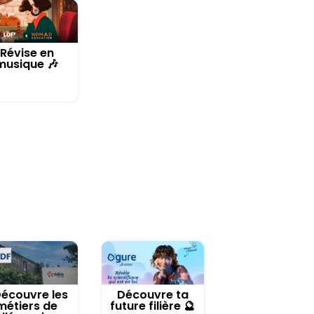
Révise en
musique 🎶
écouvre les
Découvre ta
métiers de
future filière 🔮