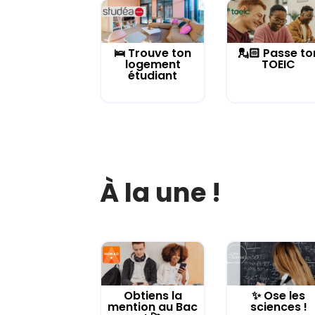
🛌 Trouve ton
💂🏻 Passe to
logement
TOEIC
étudiant
À la une !
Obtiens la
✨ Ose les
mention au Bac
sciences !