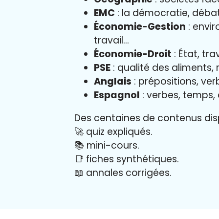
EMC
: la démocratie, déba
Économie-Gestion
: envir
travail…
Économie-Droit
: État, tr
PSE
: qualité des aliments,
Anglais
: prépositions, verb
Espagnol
: verbes, temps,
Des centaines de contenus disp
🚀 quiz expliqués.
📚 mini-cours.
📑 fiches synthétiques.
📖
annales corrigées.