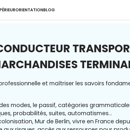
PÉRIEUR
ORIENTATION
BLOG
CONDUCTEUR TRANSPOR
ARCHANDISES TERMINA
rofessionnelle et maîtriser l
es savoirs fondam
ur des modes, le passif, catégories grammatical
iques, probabilités, suites, automatismes…
colonisation, Mur de Berlin, vivre en France dep
ce aux risques, accès aux ressources pour pro