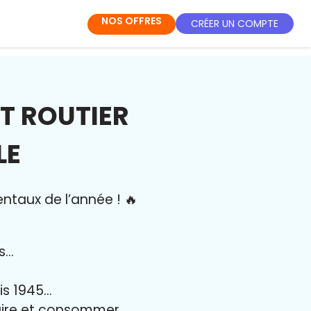
NOS OFFRES
CRÉER UN COMPTE
T ROUTIER
LE
entaux de l’année
!
🔥
es…
uis 1945…
duire et consommer…