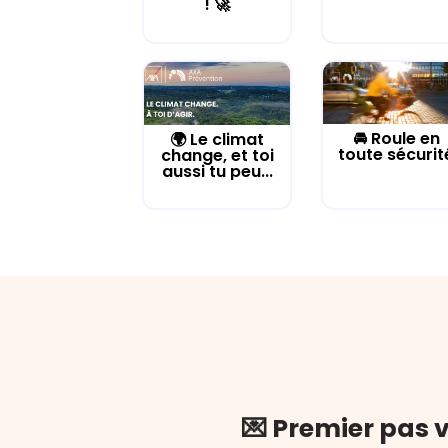
! 🚀
🚘 Roule en
🌍 Le climat
toute sécurit
change, et toi
aussi tu peu...
💌 Premier pas v