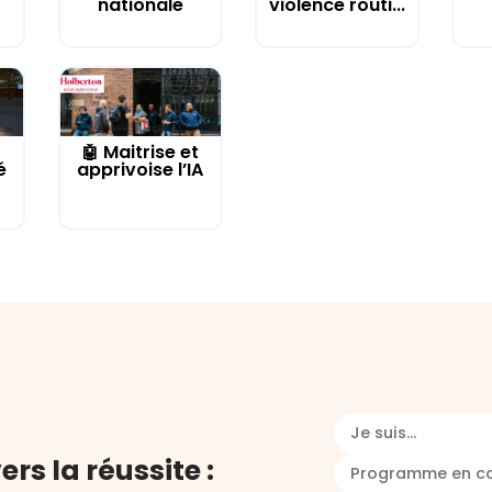
nationale
violence routi...
🤖 Maitrise et
é
apprivoise l’IA
Je suis...
ers la réussite :
Programme en c