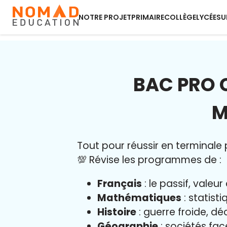
NOTRE PROJET
PRIMAIRE
COLLÈGE
LYCÉE
SU
BAC PRO 
M
Tout pour réussir en terminale p
💯 Révise les programmes de :
Français
: le passif, vale
Mathématiques
: statist
Histoire
: guerre froide, dé
Géographie
: sociétés fa