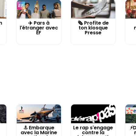
n
✈️ Pars à
🗞️ Profite de
l'étranger avec
ton kiosque
EF
Presse
⚓️ Embarque
Le rap s'engage
⚡D
avec la Marine
contre la