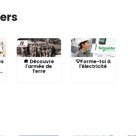
iers
es
🪖 Découvre
💡Forme-toi à
l'armée de
l'électricité
..
Terre