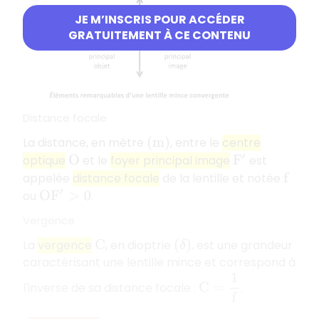
JE M’INSCRIS POUR ACCÉDER
GRATUITEMENT À CE CONTENU
Distance focale
La distance, en mètre
, entre le
centre
(
m
)
optique
et le
foyer principal image
est
O
F
′
appelée
distance focale
de la lentille et notée
f
ou
.
O
F
′
>
0
Vergence
La
vergence
, en dioptrie
, est une grandeur
C
(
δ
)
caractérisant une lentille mince et correspond à
C
=
1
f
l'inverse de sa distance focale :
.