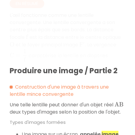
EN RÉSUMÉ
L'œil fonctionne comme une lentille
convergente. Une lentille convergente a son
centre plus épais que ses bords. La distance
focale
est la distance entre le centre optique
f
et le foyer principal image
. La vergence
O
F
′
C
=
1
f
caractérise la lentille en dioptries.
Produire une image / Partie 2
Construction d'une image à travers une
lentille mince convergente
Une telle lentille peut donner d'un objet réel
A
B
deux types d'images selon la position de l'objet.
Types d'images formées
Une image sur un écran,
appelée
image