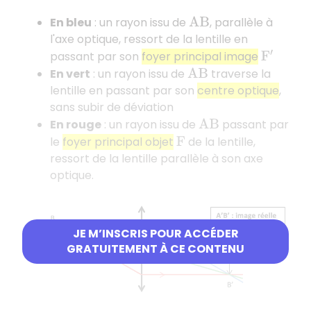
En bleu
: un rayon issu de
, parallèle à
A
B
l'axe optique, ressort de la lentille en
passant par son
foyer principal image
F
′
En vert
: un rayon issu de
traverse la
A
B
lentille en passant par son
centre optique
,
sans subir de déviation
En rouge
: un rayon issu de
passant par
A
B
le
foyer principal objet
de la lentille,
F
ressort de la lentille parallèle à son axe
optique.
JE M’INSCRIS POUR ACCÉDER
GRATUITEMENT À CE CONTENU