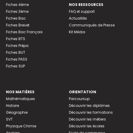
Fiches 4ème
NOS RESSOURCES
Fiches 3ème
FAQ et support
Fiches Bac
Actualités
Fiches Brevet
Communiqués de Presse
Fiches Bac Français
Kit Média
Fiches BTS
Fiches Prépa
Fiches BUT
Fiches PASS
Fiches SUP
NOS MATIÈRES
ORIENTATION
Mathématiques
Parcoursup
Histoire
Découvrir les diplômes
Géographie
Découvrir les formations
SVT
Découvrir les métiers
Physique Chimie
Découvrir les écoles
Anglais
Ecole de commerce