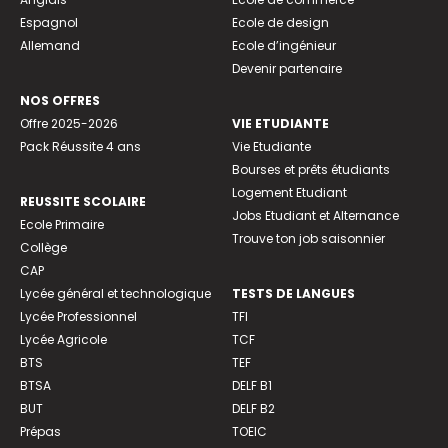
Espagnol
Ecole de design
Allemand
Ecole d’ingénieur
Devenir partenaire
NOS OFFRES
Offre 2025-2026
VIE ETUDIANTE
Pack Réussite 4 ans
Vie Etudiante
Bourses et prêts étudiants
Logement Etudiant
REUSSITE SCOLAIRE
Jobs Etudiant et Alternance
Ecole Primaire
Trouve ton job saisonnier
Collège
CAP
Lycée général et technologique
TESTS DE LANGUES
Lycée Professionnel
TFI
Lycée Agricole
TCF
BTS
TEF
BTSA
DELF B1
BUT
DELF B2
Prépas
TOEIC