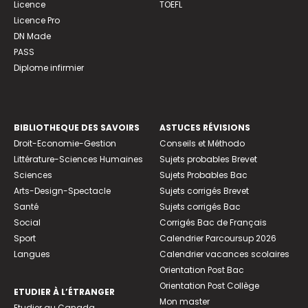
Licence
TOEFL
Licence Pro
DN Made
PASS
Diplome infirmier
BIBLIOTHEQUE DES SAVOIRS
ASTUCES RÉVISIONS
Droit-Economie-Gestion
Conseils et Méthodo
Littérature-Sciences Humaines
Sujets probables Brevet
Sciences
Sujets Probables Bac
Arts-Design-Spectacle
Sujets corrigés Brevet
Santé
Sujets corrigés Bac
Social
Corrigés Bac de Français
Sport
Calendrier Parcoursup 2026
Langues
Calendrier vacances scolaires
Orientation Post Bac
Orientation Post Collège
ETUDIER À L’ÉTRANGER
Mon master
Etudier au Canada