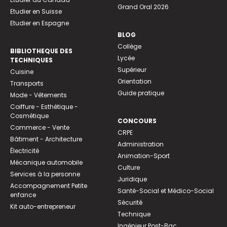
Grand Oral 2026
Etudier en Suisse
Etudier en Espagne
BLOG
Collège
BIBLIOTHEQUE DES
Lycée
TECHNIQUES
Supérieur
Cuisine
Orientation
Transports
Guide pratique
Mode - Vêtements
Coiffure - Esthétique -
Cosmétique
CONCOURS
Commerce - Vente
CRPE
Bâtiment - Architecture
Administration
Électricité
Animation-Sport
Mécanique automobile
Culture
Services à la personne
Juridique
Accompagnement Petite
Santé-Social et Médico-Social
enfance
Sécurité
Kit auto-entrepreneur
Technique
Ingénieur Post-Bac