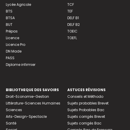
Lycée Agricole
TCF
BTS
TEF
BTSA
DELF B1
BUT
DELF B2
Prépas
TOEIC
Licence
TOEFL
Licence Pro
DN Made
PASS
Diplome infirmier
BIBLIOTHEQUE DES SAVOIRS
ASTUCES RÉVISIONS
Droit-Economie-Gestion
Conseils et Méthodo
Littérature-Sciences Humaines
Sujets probables Brevet
Sciences
Sujets Probables Bac
Arts-Design-Spectacle
Sujets corrigés Brevet
Santé
Sujets corrigés Bac
Social
Corrigés Bac de Français