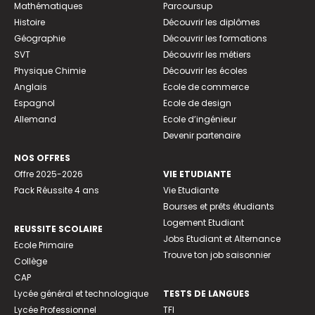
Mathématiques
Parcoursup
Histoire
Découvrir les diplômes
Géographie
Découvrir les formations
SVT
Découvrir les métiers
Physique Chimie
Découvrir les écoles
Anglais
Ecole de commerce
Espagnol
Ecole de design
Allemand
Ecole d’ingénieur
Devenir partenaire
NOS OFFRES
Offre 2025-2026
VIE ETUDIANTE
Pack Réussite 4 ans
Vie Etudiante
Bourses et prêts étudiants
Logement Etudiant
REUSSITE SCOLAIRE
Jobs Etudiant et Alternance
Ecole Primaire
Trouve ton job saisonnier
Collège
CAP
Lycée général et technologique
TESTS DE LANGUES
Lycée Professionnel
TFI