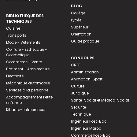
BLOG
Collège
BIBLIOTHEQUE DES
Lycée
TECHNIQUES
Supérieur
Cuisine
Orientation
Transports
Guide pratique
Mode - Vêtements
Coiffure - Esthétique -
Cosmétique
CONCOURS
Commerce - Vente
CRPE
Bâtiment - Architecture
Administration
Électricité
Animation-Sport
Mécanique automobile
Culture
Services à la personne
Juridique
Accompagnement Petite
Santé-Social et Médico-Social
enfance
Sécurité
Kit auto-entrepreneur
Technique
Ingénieur Post-Bac
Ingénieur Maroc
Commerce Post-Bac