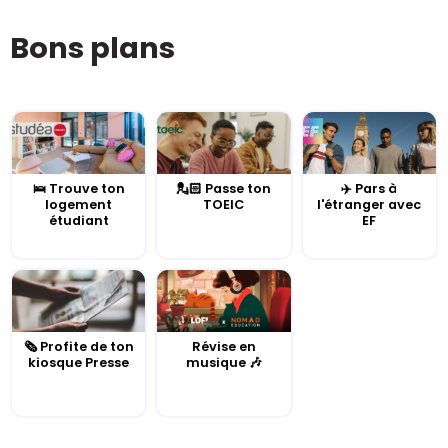
Bons plans
🛌 Trouve ton
💂🏻 Passe ton
✈️ Pars à
logement
TOEIC
l'étranger avec
étudiant
EF
🗞️ Profite de ton
Révise en
kiosque Presse
musique 🎶