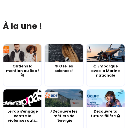
À la une !
Obtiens la
✨ Ose les
⚓️ Embarque
mention au Bac !
sciences !
avec la Marine
🚀
nationale
Le rap s'engage
⚡Découvre les
Découvre ta
contre la
métiers de
future filière 🔮
violence routi...
l'énergie