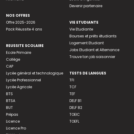
Devenir partenaire
NOS OFFRES
Offre 2025-2026
VIE ETUDIANTE
Pack Réussite 4 ans
Vie Etudiante
Bourses et prêts étudiants
Logement Etudiant
REUSSITE SCOLAIRE
Jobs Etudiant et Alternance
Ecole Primaire
Trouve ton job saisonnier
Collège
CAP
Lycée général et technologique
TESTS DE LANGUES
Lycée Professionnel
TFI
Lycée Agricole
TCF
BTS
TEF
BTSA
DELF B1
BUT
DELF B2
Prépas
TOEIC
Licence
TOEFL
Licence Pro