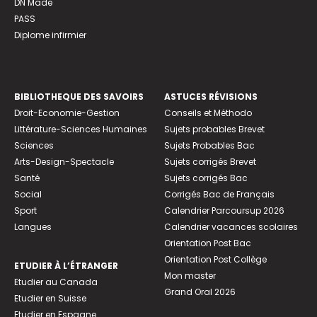
DN Made
PASS
Diplome infirmier
BIBLIOTHEQUE DES SAVOIRS
ASTUCES RÉVISIONS
Droit-Economie-Gestion
Conseils et Méthodo
Littérature-Sciences Humaines
Sujets probables Brevet
Sciences
Sujets Probables Bac
Arts-Design-Spectacle
Sujets corrigés Brevet
Santé
Sujets corrigés Bac
Social
Corrigés Bac de Français
Sport
Calendrier Parcoursup 2026
Langues
Calendrier vacances scolaires
Orientation Post Bac
Orientation Post Collège
ETUDIER À L’ÉTRANGER
Mon master
Etudier au Canada
Grand Oral 2026
Etudier en Suisse
Etudier en Espagne