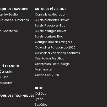
EQUE DES SAVOIRS
ASTUCES RÉVISIONS
nomie-Gestion
Conseils et Méthodo
e-Sciences Humaines
Sujets probables Brevet
Sujets Probables Bac
n-Spectacle
Sujets corrigés Brevet
Sujets corrigés Bac
Corrigés Bac de Français
Calendrier Parcoursup 2026
Calendrier vacances scolaires
Orientation Post Bac
Orientation Post Collège
 L’ÉTRANGER
Mon master
u Canada
Grand Oral 2026
Suisse
 Espagne
BLOG
Collège
EQUE DES TECHNIQUES
Lycée
Supérieur