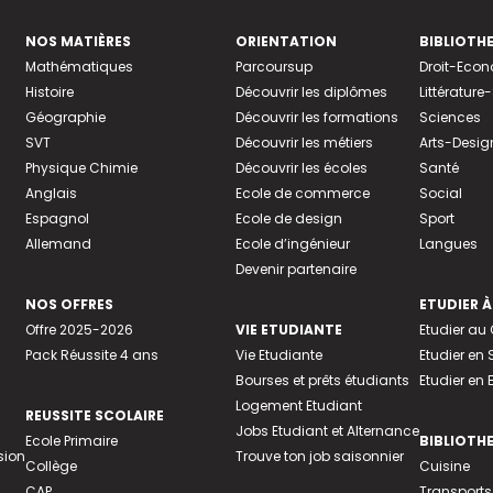
NOS MATIÈRES
ORIENTATION
BIBLIOTH
Mathématiques
Parcoursup
Droit-Eco
Histoire
Découvrir les diplômes
Littératur
Géographie
Découvrir les formations
Sciences
SVT
Découvrir les métiers
Arts-Desig
Physique Chimie
Découvrir les écoles
Santé
Anglais
Ecole de commerce
Social
Espagnol
Ecole de design
Sport
Allemand
Ecole d’ingénieur
Langues
Devenir partenaire
NOS OFFRES
ETUDIER À
Offre 2025-2026
VIE ETUDIANTE
Etudier a
Pack Réussite 4 ans
Vie Etudiante
Etudier en 
Bourses et prêts étudiants
Etudier en
Logement Etudiant
REUSSITE SCOLAIRE
Jobs Etudiant et Alternance
Ecole Primaire
BIBLIOTH
sion
Trouve ton job saisonnier
Collège
Cuisine
CAP
Transports