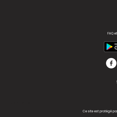
FAQ et
v2.311.4 US
Ce site est protégé p