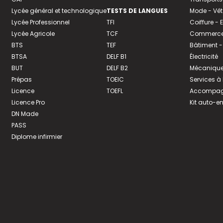
Lycée général et technologique
TESTS DE LANGUES
Mode - Vê
Lycée Professionnel
TFI
Coiffure -
Lycée Agricole
TCF
Commerce 
BTS
TEF
Bâtiment -
BTSA
DELF B1
Électricité
BUT
DELF B2
Mécanique
Prépas
TOEIC
Services à
Licence
TOEFL
Accompagn
Licence Pro
Kit auto-e
DN Made
PASS
Diplome infirmier