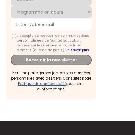
J'accepte de recevoir les communications
personnalisées de Nomad Education,
basées sur le suivi de mes ouvertures
d'emails (à l’aide de pixels).
En savoir plus
Recevoir la newsletter
Nous ne partagerons jamais vos données
personnelles avec des tiers. Consultez notre
Politique de confidentialité
pour plus
d’informations.