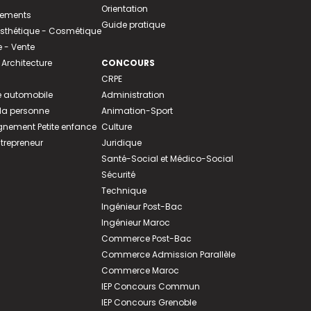
Orientation
tements
Guide pratique
 Esthétique - Cosmétique
- Vente
 Architecture
CONCOURS
CRPE
 automobile
Administration
 la personne
Animation-Sport
ement Petite enfance
Culture
ntrepreneur
Juridique
Santé-Social et Médico-Social
Sécurité
Technique
Ingénieur Post-Bac
Ingénieur Maroc
Commerce Post-Bac
Commerce Admission Parallèle
Commerce Maroc
IEP Concours Commun
IEP Concours Grenoble