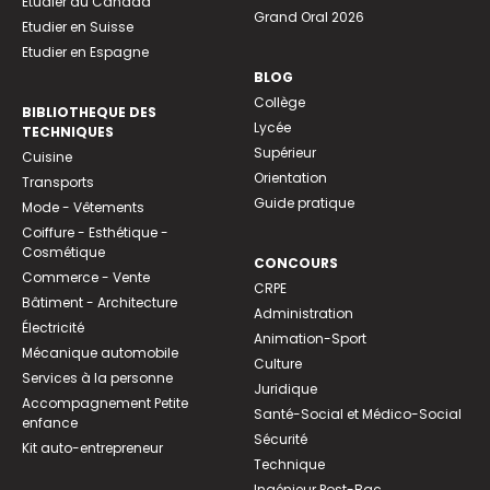
Etudier au Canada
Grand Oral 2026
Etudier en Suisse
Etudier en Espagne
BLOG
Collège
BIBLIOTHEQUE DES
Lycée
TECHNIQUES
Supérieur
Cuisine
Orientation
Transports
Guide pratique
Mode - Vêtements
Coiffure - Esthétique -
Cosmétique
CONCOURS
Commerce - Vente
CRPE
Bâtiment - Architecture
Administration
Électricité
Animation-Sport
Mécanique automobile
Culture
Services à la personne
Juridique
Accompagnement Petite
Santé-Social et Médico-Social
enfance
Sécurité
Kit auto-entrepreneur
Technique
Ingénieur Post-Bac