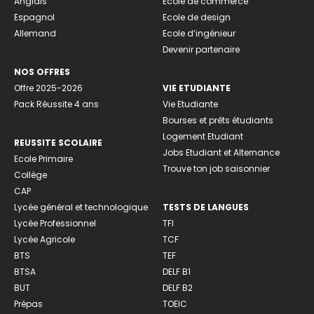
Anglais
Ecole de commerce
Espagnol
Ecole de design
Allemand
Ecole d’ingénieur
Devenir partenaire
NOS OFFRES
Offre 2025-2026
VIE ETUDIANTE
Pack Réussite 4 ans
Vie Etudiante
Bourses et prêts étudiants
Logement Etudiant
REUSSITE SCOLAIRE
Jobs Etudiant et Alternance
Ecole Primaire
Trouve ton job saisonnier
Collège
CAP
Lycée général et technologique
TESTS DE LANGUES
Lycée Professionnel
TFI
Lycée Agricole
TCF
BTS
TEF
BTSA
DELF B1
BUT
DELF B2
Prépas
TOEIC