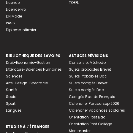
Licence
TOEFL
Licence Pro
DN Made
PASS
Diplome infirmier
BIBLIOTHEQUE DES SAVOIRS
ASTUCES RÉVISIONS
Droit-Economie-Gestion
Conseils et Méthodo
Littérature-Sciences Humaines
Sujets probables Brevet
Sciences
Sujets Probables Bac
Arts-Design-Spectacle
Sujets corrigés Brevet
Santé
Sujets corrigés Bac
Social
Corrigés Bac de Français
Sport
Calendrier Parcoursup 2026
Langues
Calendrier vacances scolaires
Orientation Post Bac
Orientation Post Collège
ETUDIER À L’ÉTRANGER
Mon master