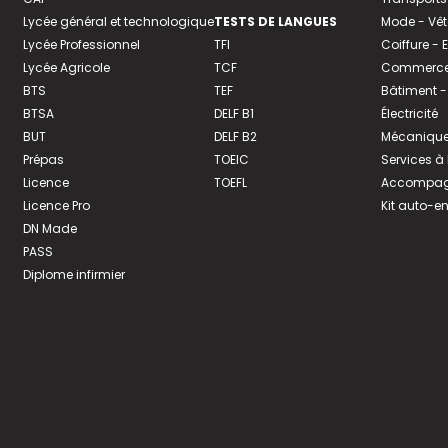
Lycée général et technologique
TESTS DE LANGUES
Mode - Vê
Lycée Professionnel
TFI
Coiffure -
Lycée Agricole
TCF
Commerce 
BTS
TEF
Bâtiment -
BTSA
DELF B1
Électricité
BUT
DELF B2
Mécanique
Prépas
TOEIC
Services à
Licence
TOEFL
Accompagn
Licence Pro
Kit auto-e
DN Made
PASS
Diplome infirmier