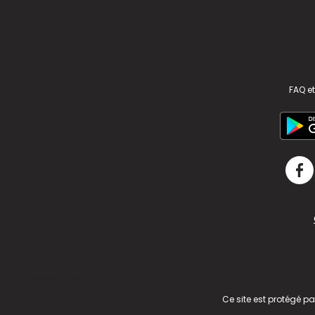
FAQ et
v2.311.4 US
Ce site est protégé p