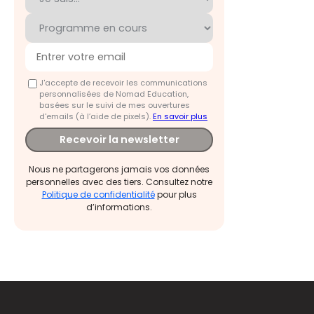
J'accepte de recevoir les communications
personnalisées de Nomad Education,
basées sur le suivi de mes ouvertures
d'emails (à l’aide de pixels).
En savoir plus
Recevoir la newsletter
Nous ne partagerons jamais vos données
personnelles avec des tiers. Consultez notre
Politique de confidentialité
pour plus
d’informations.