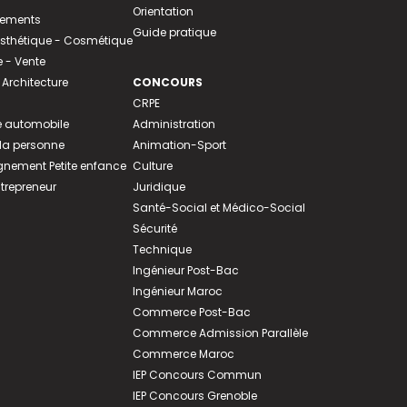
Orientation
tements
Guide pratique
 Esthétique - Cosmétique
- Vente
 Architecture
CONCOURS
CRPE
 automobile
Administration
 la personne
Animation-Sport
ement Petite enfance
Culture
ntrepreneur
Juridique
Santé-Social et Médico-Social
Sécurité
Technique
Ingénieur Post-Bac
Ingénieur Maroc
Commerce Post-Bac
Commerce Admission Parallèle
Commerce Maroc
IEP Concours Commun
IEP Concours Grenoble