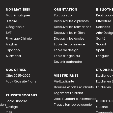
NOS MATIÈRES
ORIENTATION
BIBLIOTH
Mathématiques
Parcoursup
Droit-Eco
Histoire
Découvrir les diplômes
Littératur
Géographie
Découvrir les formations
Sciences
SVT
Découvrir les métiers
Arts-Desig
Physique Chimie
Découvrir les écoles
Santé
Anglais
Ecole de commerce
Social
Espagnol
Ecole de design
Sport
Allemand
Ecole d’ingénieur
Langues
Devenir partenaire
NOS OFFRES
ETUDIER À
Offre 2025-2026
VIE ETUDIANTE
Etudier a
Pack Réussite 4 ans
Vie Etudiante
Etudier en 
Bourses et prêts étudiants
Etudier en
Logement Etudiant
REUSSITE SCOLAIRE
Jobs Etudiant et Alternance
Ecole Primaire
BIBLIOTH
sion
Trouve ton job saisonnier
Collège
Cuisine
CAP
Transports