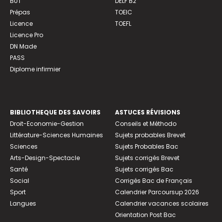
BUT
DELF B2
Prépas
TOEIC
Licence
TOEFL
Licence Pro
DN Made
PASS
Diplome infirmier
BIBLIOTHEQUE DES SAVOIRS
ASTUCES RÉVISIONS
Droit-Economie-Gestion
Conseils et Méthodo
Littérature-Sciences Humaines
Sujets probables Brevet
Sciences
Sujets Probables Bac
Arts-Design-Spectacle
Sujets corrigés Brevet
Santé
Sujets corrigés Bac
Social
Corrigés Bac de Français
Sport
Calendrier Parcoursup 2026
Langues
Calendrier vacances scolaires
Orientation Post Bac