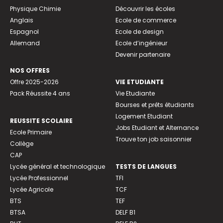
Physique Chimie
Découvrir les écoles
Anglais
Ecole de commerce
Espagnol
Ecole de design
Allemand
Ecole d’ingénieur
Devenir partenaire
NOS OFFRES
Offre 2025-2026
VIE ETUDIANTE
Pack Réussite 4 ans
Vie Etudiante
Bourses et prêts étudiants
Logement Etudiant
REUSSITE SCOLAIRE
Jobs Etudiant et Alternance
Ecole Primaire
Trouve ton job saisonnier
Collège
CAP
Lycée général et technologique
TESTS DE LANGUES
Lycée Professionnel
TFI
Lycée Agricole
TCF
BTS
TEF
BTSA
DELF B1