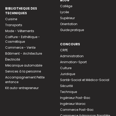
BLOG
Collège
BIBLIOTHEQUE DES
Lycée
TECHNIQUES
Supérieur
Cuisine
Orientation
Transports
Guide pratique
Mode - Vêtements
Coiffure - Esthétique -
Cosmétique
CONCOURS
Commerce - Vente
CRPE
Bâtiment - Architecture
Administration
Électricité
Animation-Sport
Mécanique automobile
Culture
Services à la personne
Juridique
Accompagnement Petite
Santé-Social et Médico-Social
enfance
Sécurité
Kit auto-entrepreneur
Technique
Ingénieur Post-Bac
Ingénieur Maroc
Commerce Post-Bac
Commerce Admission Parallèle