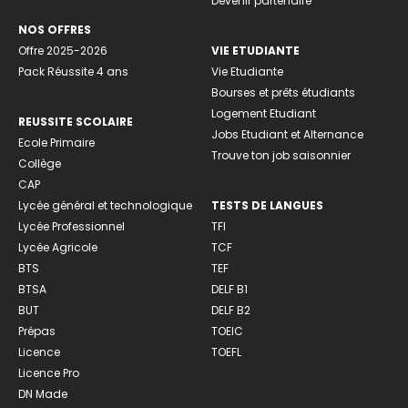
Devenir partenaire
NOS OFFRES
Offre 2025-2026
VIE ETUDIANTE
Pack Réussite 4 ans
Vie Etudiante
Bourses et prêts étudiants
Logement Etudiant
REUSSITE SCOLAIRE
Jobs Etudiant et Alternance
Ecole Primaire
Trouve ton job saisonnier
Collège
CAP
Lycée général et technologique
TESTS DE LANGUES
Lycée Professionnel
TFI
Lycée Agricole
TCF
BTS
TEF
BTSA
DELF B1
BUT
DELF B2
Prépas
TOEIC
Licence
TOEFL
Licence Pro
DN Made