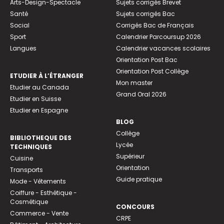
Arts-Design-Spectacle
Sujets corrigés Brevet
Santé
Sujets corrigés Bac
Social
Corrigés Bac de Français
Sport
Calendrier Parcoursup 2026
Langues
Calendrier vacances scolaires
Orientation Post Bac
Orientation Post Collège
ETUDIER À L’ÉTRANGER
Mon master
Etudier au Canada
Grand Oral 2026
Etudier en Suisse
Etudier en Espagne
BLOG
Collège
BIBLIOTHEQUE DES
Lycée
TECHNIQUES
Supérieur
Cuisine
Orientation
Transports
Guide pratique
Mode - Vêtements
Coiffure - Esthétique -
Cosmétique
CONCOURS
Commerce - Vente
CRPE