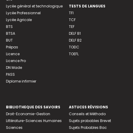
Lycée général et technologique
TESTS DE LANGUES
Lycée Professionnel
TFI
Lycée Agricole
TCF
BTS
TEF
BTSA
DELF B1
BUT
DELF B2
Prépas
TOEIC
Licence
TOEFL
Licence Pro
DN Made
PASS
Diplome infirmier
BIBLIOTHEQUE DES SAVOIRS
ASTUCES RÉVISIONS
Droit-Economie-Gestion
Conseils et Méthodo
Littérature-Sciences Humaines
Sujets probables Brevet
Sciences
Sujets Probables Bac