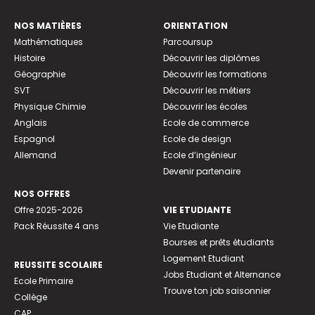
NOS MATIÈRES
ORIENTATION
Mathématiques
Parcoursup
Histoire
Découvrir les diplômes
Géographie
Découvrir les formations
SVT
Découvrir les métiers
Physique Chimie
Découvrir les écoles
Anglais
Ecole de commerce
Espagnol
Ecole de design
Allemand
Ecole d’ingénieur
Devenir partenaire
NOS OFFRES
Offre 2025-2026
VIE ETUDIANTE
Pack Réussite 4 ans
Vie Etudiante
Bourses et prêts étudiants
Logement Etudiant
REUSSITE SCOLAIRE
Jobs Etudiant et Alternance
Ecole Primaire
Trouve ton job saisonnier
Collège
CAP