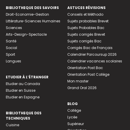
BIBLIOTHEQUE DES SAVOIRS
ASTUCES RÉVISIONS
Droit-Economie-Gestion
Conseils et Méthodo
Littérature-Sciences Humaines
Sujets probables Brevet
Sciences
Sujets Probables Bac
Arts-Design-Spectacle
Sujets corrigés Brevet
Santé
Sujets corrigés Bac
Social
Corrigés Bac de Français
Sport
Calendrier Parcoursup 2026
Langues
Calendrier vacances scolaires
Orientation Post Bac
Orientation Post Collège
ETUDIER À L’ÉTRANGER
Mon master
Etudier au Canada
Grand Oral 2026
Etudier en Suisse
Etudier en Espagne
BLOG
Collège
BIBLIOTHEQUE DES
Lycée
TECHNIQUES
Supérieur
Cuisine