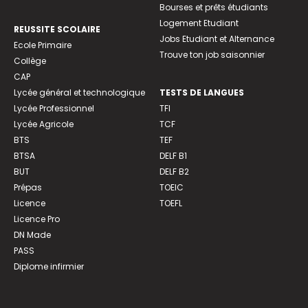
Bourses et prêts étudiants
Logement Etudiant
REUSSITE SCOLAIRE
Jobs Etudiant et Alternance
Ecole Primaire
Trouve ton job saisonnier
Collège
CAP
Lycée général et technologique
TESTS DE LANGUES
Lycée Professionnel
TFI
Lycée Agricole
TCF
BTS
TEF
BTSA
DELF B1
BUT
DELF B2
Prépas
TOEIC
Licence
TOEFL
Licence Pro
DN Made
PASS
Diplome infirmier