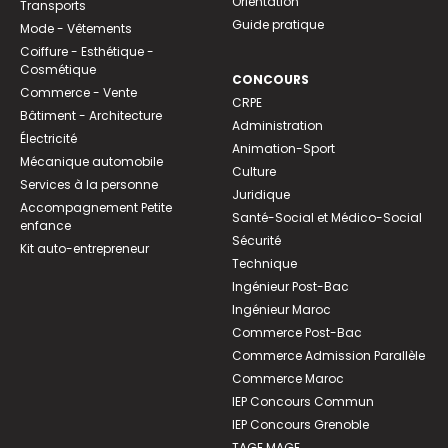
Orientation
Transports
Guide pratique
Mode - Vêtements
Coiffure - Esthétique -
Cosmétique
CONCOURS
Commerce - Vente
CRPE
Bâtiment - Architecture
Administration
Électricité
Animation-Sport
Mécanique automobile
Culture
Services à la personne
Juridique
Accompagnement Petite
Santé-Social et Médico-Social
enfance
Sécurité
Kit auto-entrepreneur
Technique
Ingénieur Post-Bac
Ingénieur Maroc
Commerce Post-Bac
Commerce Admission Parallèle
Commerce Maroc
IEP Concours Commun
IEP Concours Grenoble
TAGE MAGE