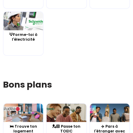
💡Forme-toi à
l'électricité
Bons plans
🛌 Trouve ton
💂🏻 Passe ton
✈️ Pars à
logement
TOEIC
l'étranger avec