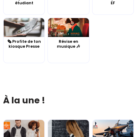
étudiant
EF
🗞️ Profite de ton
Révise en
kiosque Presse
musique 🎶
À la une !