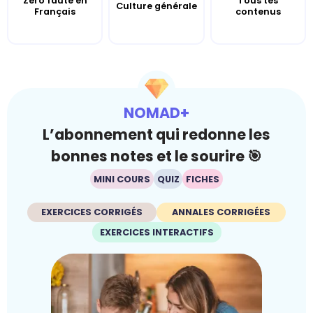
Zéro faute en
Tous tes
Culture générale
Français
contenus
NOMAD+
L’abonnement qui redonne les
bonnes notes et le sourire 🎯
MINI COURS
QUIZ
FICHES
EXERCICES CORRIGÉS
ANNALES CORRIGÉES
EXERCICES INTERACTIFS