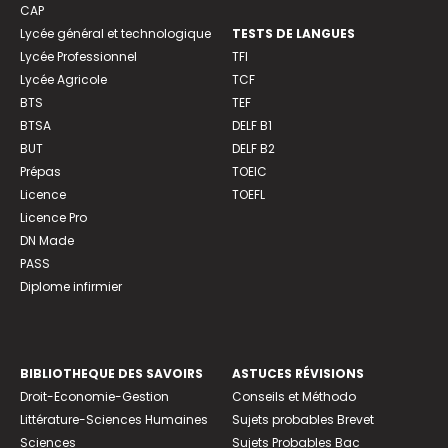
CAP
Lycée général et technologique
TESTS DE LANGUES
Lycée Professionnel
TFI
Lycée Agricole
TCF
BTS
TEF
BTSA
DELF B1
BUT
DELF B2
Prépas
TOEIC
Licence
TOEFL
Licence Pro
DN Made
PASS
Diplome infirmier
BIBLIOTHEQUE DES SAVOIRS
ASTUCES RÉVISIONS
Droit-Economie-Gestion
Conseils et Méthodo
Littérature-Sciences Humaines
Sujets probables Brevet
Sciences
Sujets Probables Bac