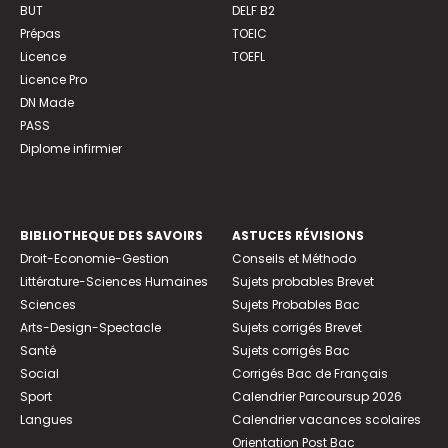
BUT
DELF B2
Prépas
TOEIC
Licence
TOEFL
Licence Pro
DN Made
PASS
Diplome infirmier
BIBLIOTHEQUE DES SAVOIRS
ASTUCES RÉVISIONS
Droit-Economie-Gestion
Conseils et Méthodo
Littérature-Sciences Humaines
Sujets probables Brevet
Sciences
Sujets Probables Bac
Arts-Design-Spectacle
Sujets corrigés Brevet
Santé
Sujets corrigés Bac
Social
Corrigés Bac de Français
Sport
Calendrier Parcoursup 2026
Langues
Calendrier vacances scolaires
Orientation Post Bac