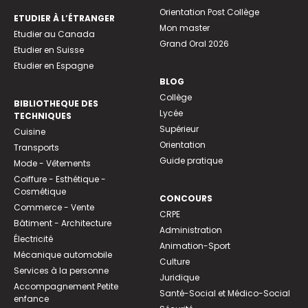
Orientation Post Collège
ETUDIER À L’ÉTRANGER
Mon master
Etudier au Canada
Grand Oral 2026
Etudier en Suisse
Etudier en Espagne
BLOG
Collège
BIBLIOTHEQUE DES
Lycée
TECHNIQUES
Supérieur
Cuisine
Orientation
Transports
Guide pratique
Mode - Vêtements
Coiffure - Esthétique -
Cosmétique
CONCOURS
Commerce - Vente
CRPE
Bâtiment - Architecture
Administration
Électricité
Animation-Sport
Mécanique automobile
Culture
Services à la personne
Juridique
Accompagnement Petite
Santé-Social et Médico-Social
enfance