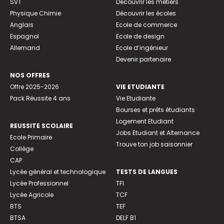
SVT
Découvrir les métiers
Physique Chimie
Découvrir les écoles
Anglais
Ecole de commerce
Espagnol
Ecole de design
Allemand
Ecole d’ingénieur
Devenir partenaire
NOS OFFRES
Offre 2025-2026
VIE ETUDIANTE
Pack Réussite 4 ans
Vie Etudiante
Bourses et prêts étudiants
Logement Etudiant
REUSSITE SCOLAIRE
Jobs Etudiant et Alternance
Ecole Primaire
Trouve ton job saisonnier
Collège
CAP
Lycée général et technologique
TESTS DE LANGUES
Lycée Professionnel
TFI
Lycée Agricole
TCF
BTS
TEF
BTSA
DELF B1