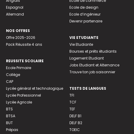
Anglais
Ecole de commerce
Espagnol
Ecole de design
Allemand
Ecole d’ingénieur
Devenir partenaire
NOS OFFRES
Offre 2025-2026
VIE ETUDIANTE
Pack Réussite 4 ans
Vie Etudiante
Bourses et prêts étudiants
Logement Etudiant
REUSSITE SCOLAIRE
Jobs Etudiant et Alternance
Ecole Primaire
Trouve ton job saisonnier
Collège
CAP
Lycée général et technologique
TESTS DE LANGUES
Lycée Professionnel
TFI
Lycée Agricole
TCF
BTS
TEF
BTSA
DELF B1
BUT
DELF B2
Prépas
TOEIC