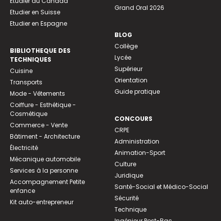
Etudier au Canada
Grand Oral 2026
Etudier en Suisse
Etudier en Espagne
BLOG
Collège
BIBLIOTHEQUE DES
Lycée
TECHNIQUES
Supérieur
Cuisine
Orientation
Transports
Guide pratique
Mode - Vêtements
Coiffure - Esthétique -
Cosmétique
CONCOURS
Commerce - Vente
CRPE
Bâtiment - Architecture
Administration
Électricité
Animation-Sport
Mécanique automobile
Culture
Services à la personne
Juridique
Accompagnement Petite
Santé-Social et Médico-Social
enfance
Sécurité
Kit auto-entrepreneur
Technique
Ingénieur Post-Bac