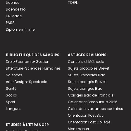
Licence
TOEFL
Licence Pro
DN Made
PASS
Diplome infirmier
BIBLIOTHEQUE DES SAVOIRS
ASTUCES RÉVISIONS
Droit-Economie-Gestion
Conseils et Méthodo
Littérature-Sciences Humaines
Sujets probables Brevet
Sciences
Sujets Probables Bac
Arts-Design-Spectacle
Sujets corrigés Brevet
Santé
Sujets corrigés Bac
Social
Corrigés Bac de Français
Sport
Calendrier Parcoursup 2026
Langues
Calendrier vacances scolaires
Orientation Post Bac
Orientation Post Collège
ETUDIER À L’ÉTRANGER
Mon master