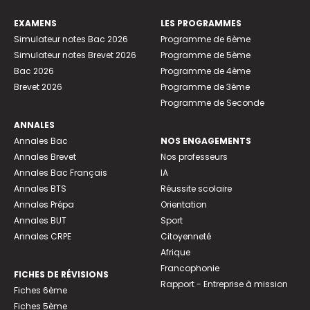
EXAMENS
LES PROGRAMMES
Simulateur notes Bac 2026
Programme de 6ème
Simulateur notes Brevet 2026
Programme de 5ème
Bac 2026
Programme de 4ème
Brevet 2026
Programme de 3ème
Programme de Seconde
ANNALES
Annales Bac
NOS ENGAGEMENTS
Annales Brevet
Nos professeurs
Annales Bac Français
IA
Annales BTS
Réussite scolaire
Annales Prépa
Orientation
Annales BUT
Sport
Annales CRPE
Citoyenneté
Afrique
Francophonie
FICHES DE RÉVISIONS
Rapport - Entreprise à mission
Fiches 6ème
Fiches 5ème