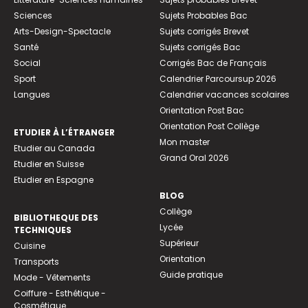
Sciences
Sujets Probables Bac
Arts-Design-Spectacle
Sujets corrigés Brevet
Santé
Sujets corrigés Bac
Social
Corrigés Bac de Français
Sport
Calendrier Parcoursup 2026
Langues
Calendrier vacances scolaires
Orientation Post Bac
Orientation Post Collège
ETUDIER À L’ÉTRANGER
Mon master
Etudier au Canada
Grand Oral 2026
Etudier en Suisse
Etudier en Espagne
BLOG
Collège
BIBLIOTHEQUE DES
Lycée
TECHNIQUES
Supérieur
Cuisine
Orientation
Transports
Guide pratique
Mode - Vêtements
Coiffure - Esthétique -
Cosmétique