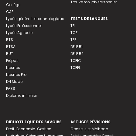
Trouve ton job saisonnier
Collège
CAP
Lycée général et technologique
TESTS DE LANGUES
Lycée Professionnel
TFI
Lycée Agricole
TCF
BTS
TEF
BTSA
DELF B1
BUT
DELF B2
Prépas
TOEIC
Licence
TOEFL
Licence Pro
DN Made
PASS
Diplome infirmier
BIBLIOTHEQUE DES SAVOIRS
ASTUCES RÉVISIONS
Droit-Economie-Gestion
Conseils et Méthodo
Littérature-Sciences Humaines
Sujets probables Brevet