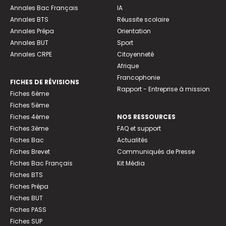
Annales Bac Français
IA
Annales BTS
Réussite scolaire
Annales Prépa
Orientation
Annales BUT
Sport
Annales CRPE
Citoyenneté
Afrique
Francophonie
FICHES DE RÉVISIONS
Rapport - Entreprise à mission
Fiches 6ème
Fiches 5ème
Fiches 4ème
NOS RESSOURCES
Fiches 3ème
FAQ et support
Fiches Bac
Actualités
Fiches Brevet
Communiqués de Presse
Fiches Bac Français
Kit Média
Fiches BTS
Fiches Prépa
Fiches BUT
Fiches PASS
Fiches SUP