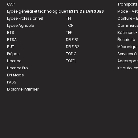
CAP
Transports
Lycée général et technologique
TESTS DE LANGUES
Mode - Vê
Lycée Professionnel
TFI
Coiffure -
Lycée Agricole
TCF
Commerce 
BTS
TEF
Bâtiment -
BTSA
DELF B1
Électricité
BUT
DELF B2
Mécanique
Prépas
TOEIC
Services à
Licence
TOEFL
Accompagn
Licence Pro
Kit auto-e
DN Made
PASS
Diplome infirmier