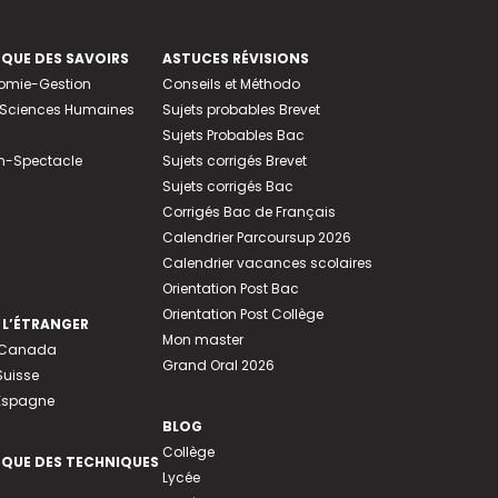
EQUE DES SAVOIRS
ASTUCES RÉVISIONS
nomie-Gestion
Conseils et Méthodo
e-Sciences Humaines
Sujets probables Brevet
Sujets Probables Bac
n-Spectacle
Sujets corrigés Brevet
Sujets corrigés Bac
Corrigés Bac de Français
Calendrier Parcoursup 2026
Calendrier vacances scolaires
Orientation Post Bac
Orientation Post Collège
 L’ÉTRANGER
Mon master
u Canada
Grand Oral 2026
Suisse
 Espagne
BLOG
Collège
EQUE DES TECHNIQUES
Lycée