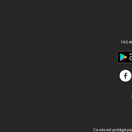
FAQ et
v2.311.4 US
Ce site est protégé p