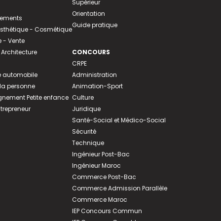
Supérieur
Orientation
tements
Guide pratique
 Esthétique - Cosmétique
- Vente
 Architecture
CONCOURS
CRPE
 automobile
Administration
 la personne
Animation-Sport
ement Petite enfance
Culture
ntrepreneur
Juridique
Santé-Social et Médico-Social
Sécurité
Technique
Ingénieur Post-Bac
Ingénieur Maroc
Commerce Post-Bac
Commerce Admission Parallèle
Commerce Maroc
IEP Concours Commun