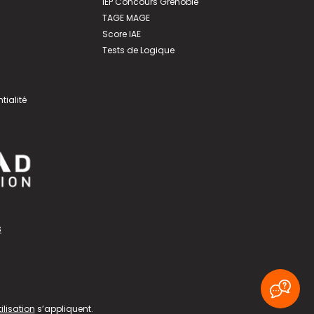
IEP Concours Grenoble
TAGE MAGE
Score IAE
Tests de Logique
tialité
s
ilisation
s’appliquent.