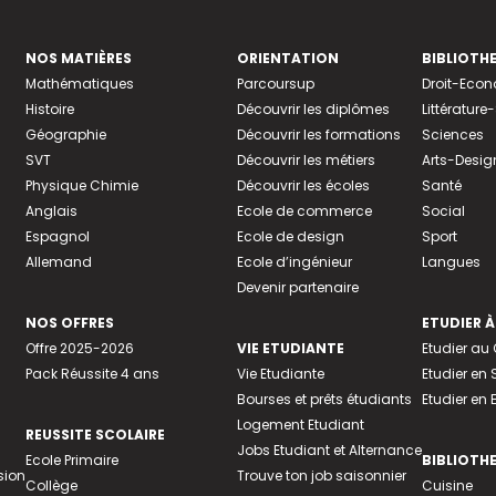
NOS MATIÈRES
ORIENTATION
BIBLIOTH
Mathématiques
Parcoursup
Droit-Eco
Histoire
Découvrir les diplômes
Littératur
Géographie
Découvrir les formations
Sciences
SVT
Découvrir les métiers
Arts-Desig
Physique Chimie
Découvrir les écoles
Santé
Anglais
Ecole de commerce
Social
Espagnol
Ecole de design
Sport
Allemand
Ecole d’ingénieur
Langues
Devenir partenaire
NOS OFFRES
ETUDIER À
Offre 2025-2026
VIE ETUDIANTE
Etudier a
Pack Réussite 4 ans
Vie Etudiante
Etudier en 
Bourses et prêts étudiants
Etudier en
Logement Etudiant
REUSSITE SCOLAIRE
Jobs Etudiant et Alternance
Ecole Primaire
BIBLIOTH
sion
Trouve ton job saisonnier
Collège
Cuisine