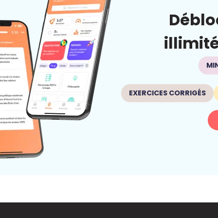
Déblo
illimit
MI
EXERCICES CORRIGÉS