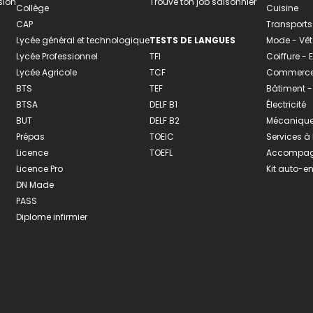
sion
Trouve ton job saisonnier
Collège
Cuisine
CAP
Transports
Lycée général et technologique
TESTS DE LANGUES
Mode - Vê
Lycée Professionnel
TFI
Coiffure -
Lycée Agricole
TCF
Commerce 
BTS
TEF
Bâtiment -
BTSA
DELF B1
Électricité
BUT
DELF B2
Mécanique
Prépas
TOEIC
Services à
Licence
TOEFL
Accompagn
Licence Pro
Kit auto-e
DN Made
PASS
Diplome infirmier