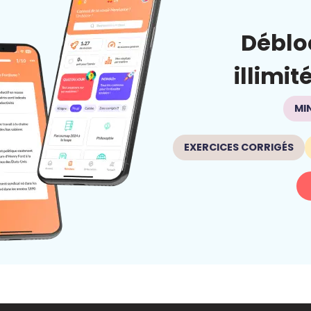
Déblo
illimit
MI
EXERCICES CORRIGÉS