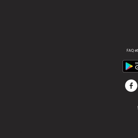
FAQ et
v2.311.4 US