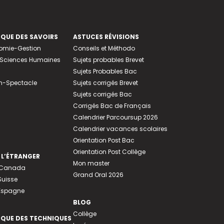
EQUE DES SAVOIRS
ASTUCES RÉVISIONS
nomie-Gestion
Conseils et Méthodo
e-Sciences Humaines
Sujets probables Brevet
Sujets Probables Bac
n-Spectacle
Sujets corrigés Brevet
Sujets corrigés Bac
Corrigés Bac de Français
Calendrier Parcoursup 2026
Calendrier vacances scolaires
Orientation Post Bac
Orientation Post Collège
 L’ÉTRANGER
Mon master
u Canada
Grand Oral 2026
Suisse
 Espagne
BLOG
Collège
EQUE DES TECHNIQUES