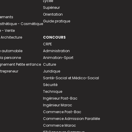
Lycée
Supérieur
Orientation
tements
Guide pratique
 Esthétique - Cosmétique
- Vente
 Architecture
CONCOURS
CRPE
 automobile
Administration
 la personne
Animation-Sport
ement Petite enfance
Culture
ntrepreneur
Juridique
Santé-Social et Médico-Social
Sécurité
Technique
Ingénieur Post-Bac
Ingénieur Maroc
Commerce Post-Bac
Commerce Admission Parallèle
Commerce Maroc