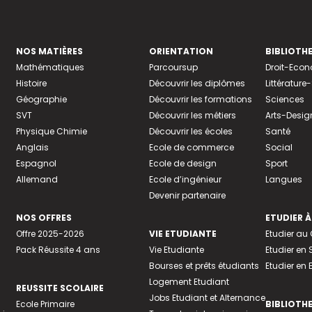
NOS MATIÈRES
ORIENTATION
BIBLIOTH
Mathématiques
Parcoursup
Droit-Eco
Histoire
Découvrir les diplômes
Littératur
Géographie
Découvrir les formations
Sciences
SVT
Découvrir les métiers
Arts-Desig
Physique Chimie
Découvrir les écoles
Santé
Anglais
Ecole de commerce
Social
Espagnol
Ecole de design
Sport
Allemand
Ecole d’ingénieur
Langues
Devenir partenaire
NOS OFFRES
ETUDIER À
Offre 2025-2026
VIE ETUDIANTE
Etudier a
Pack Réussite 4 ans
Vie Etudiante
Etudier en 
Bourses et prêts étudiants
Etudier en
Logement Etudiant
REUSSITE SCOLAIRE
Jobs Etudiant et Alternance
Ecole Primaire
BIBLIOTH