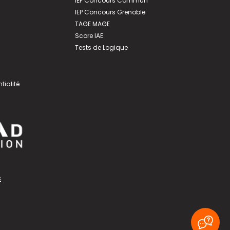
IEP Concours Commun
IEP Concours Grenoble
TAGE MAGE
Score IAE
Tests de Logique
tialité
s