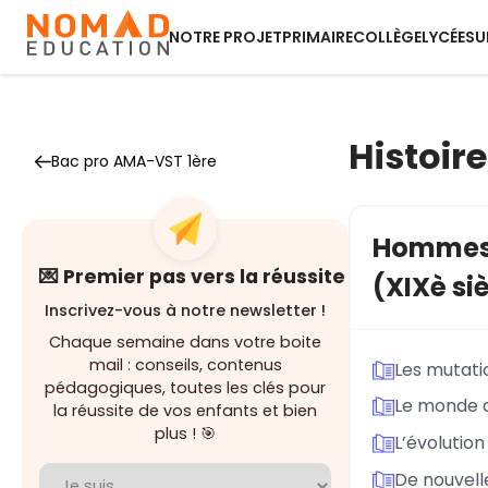
NOTRE PROJET
PRIMAIRE
COLLÈGE
LYCÉE
SU
Histoire
Bac pro AMA-VST 1ère
Hommes e
💌 Premier pas vers la réussite
(XIXè siè
Inscrivez-vous à notre newsletter !
Chaque semaine dans votre boite
mail : conseils, contenus
Les mutati
pédagogiques, toutes les clés pour
Le monde de
la réussite de vos enfants et bien
plus ! 🎯
L’évolutio
De nouvell