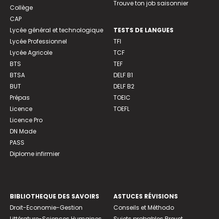
Trouve ton job saisonnier
Collège
CAP
Lycée général et technologique
TESTS DE LANGUES
Lycée Professionnel
TFI
Lycée Agricole
TCF
BTS
TEF
BTSA
DELF B1
BUT
DELF B2
Prépas
TOEIC
Licence
TOEFL
Licence Pro
DN Made
PASS
Diplome infirmier
BIBLIOTHEQUE DES SAVOIRS
ASTUCES RÉVISIONS
Droit-Economie-Gestion
Conseils et Méthodo
Littérature-Sciences Humaines
Sujets probables Brevet