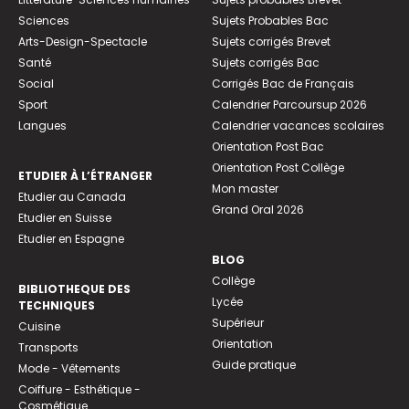
Sciences
Sujets Probables Bac
Arts-Design-Spectacle
Sujets corrigés Brevet
Santé
Sujets corrigés Bac
Social
Corrigés Bac de Français
Sport
Calendrier Parcoursup 2026
Langues
Calendrier vacances scolaires
Orientation Post Bac
Orientation Post Collège
ETUDIER À L’ÉTRANGER
Mon master
Etudier au Canada
Grand Oral 2026
Etudier en Suisse
Etudier en Espagne
BLOG
Collège
BIBLIOTHEQUE DES
Lycée
TECHNIQUES
Supérieur
Cuisine
Orientation
Transports
Guide pratique
Mode - Vêtements
Coiffure - Esthétique -
Cosmétique