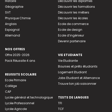
Histoire
Découvrir les diplômes
Géographie
Découvrir les formations
SVT
Découvrir les métiers
Physique Chimie
Découvrir les écoles
Anglais
Ecole de commerce
Espagnol
Ecole de design
Allemand
Ecole d’ingénieur
Devenir partenaire
NOS OFFRES
Offre 2025-2026
VIE ETUDIANTE
Pack Réussite 4 ans
Vie Etudiante
Bourses et prêts étudiants
Logement Etudiant
REUSSITE SCOLAIRE
Jobs Etudiant et Alternance
Ecole Primaire
Trouve ton job saisonnier
Collège
CAP
Lycée général et technologique
TESTS DE LANGUES
Lycée Professionnel
TFI
Lycée Agricole
TCF