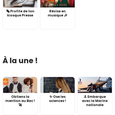
🗞️ Profite de ton
Révise en
kiosque Presse
musique 🎶
À la une !
Obtiens la
✨ Ose les
⚓️ Embarque
mention au Bac !
sciences !
avec la Marine
🚀
nationale