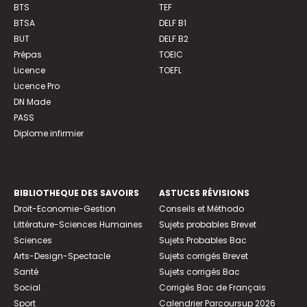
BTS
TEF
BTSA
DELF B1
BUT
DELF B2
Prépas
TOEIC
Licence
TOEFL
Licence Pro
DN Made
PASS
Diplome infirmier
BIBLIOTHEQUE DES SAVOIRS
ASTUCES RÉVISIONS
Droit-Economie-Gestion
Conseils et Méthodo
Littérature-Sciences Humaines
Sujets probables Brevet
Sciences
Sujets Probables Bac
Arts-Design-Spectacle
Sujets corrigés Brevet
Santé
Sujets corrigés Bac
Social
Corrigés Bac de Français
Sport
Calendrier Parcoursup 2026