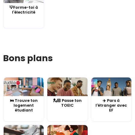
💡Forme-toi à
l'électricité
Bons plans
🛌 Trouve ton
💂🏻 Passe ton
✈️ Pars à
logement
TOEIC
l'étranger avec
étudiant
EF