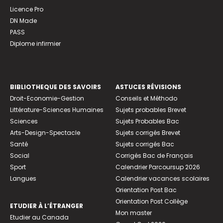
Licence Pro
DN Made
PASS
Diplome infirmier
BIBLIOTHEQUE DES SAVOIRS
ASTUCES RÉVISIONS
Droit-Economie-Gestion
Conseils et Méthodo
Littérature-Sciences Humaines
Sujets probables Brevet
Sciences
Sujets Probables Bac
Arts-Design-Spectacle
Sujets corrigés Brevet
Santé
Sujets corrigés Bac
Social
Corrigés Bac de Français
Sport
Calendrier Parcoursup 2026
Langues
Calendrier vacances scolaires
Orientation Post Bac
Orientation Post Collège
ETUDIER À L’ÉTRANGER
Mon master
Etudier au Canada