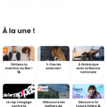
À la une !
Obtiens la
✨ Ose les
⚓️ Embarque
mention au Bac !
sciences !
avec la Marine
🚀
nationale
Le rap s'engage
⚡Découvre les
Découvre ta
contre la
métiers de
future filière 🔮