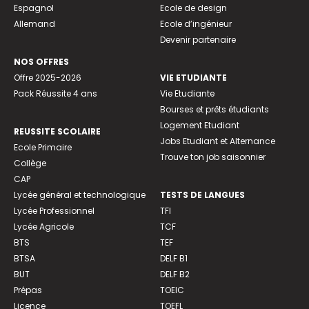
Espagnol
Ecole de design
Allemand
Ecole d’ingénieur
Devenir partenaire
NOS OFFRES
Offre 2025-2026
VIE ETUDIANTE
Pack Réussite 4 ans
Vie Etudiante
Bourses et prêts étudiants
Logement Etudiant
REUSSITE SCOLAIRE
Jobs Etudiant et Alternance
Ecole Primaire
Trouve ton job saisonnier
Collège
CAP
Lycée général et technologique
TESTS DE LANGUES
Lycée Professionnel
TFI
Lycée Agricole
TCF
BTS
TEF
BTSA
DELF B1
BUT
DELF B2
Prépas
TOEIC
Licence
TOEFL