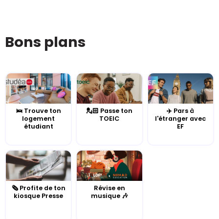
Bons plans
🛌 Trouve ton
💂🏻 Passe ton
✈️ Pars à
logement
TOEIC
l'étranger avec
étudiant
EF
🗞️ Profite de ton
Révise en
kiosque Presse
musique 🎶