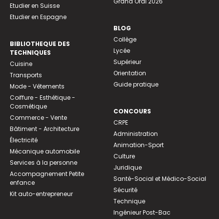
Grand Oral 2026
Etudier en Suisse
Etudier en Espagne
BLOG
Collège
BIBLIOTHEQUE DES
Lycée
TECHNIQUES
Supérieur
Cuisine
Orientation
Transports
Guide pratique
Mode - Vêtements
Coiffure - Esthétique -
Cosmétique
CONCOURS
Commerce - Vente
CRPE
Bâtiment - Architecture
Administration
Électricité
Animation-Sport
Mécanique automobile
Culture
Services à la personne
Juridique
Accompagnement Petite
Santé-Social et Médico-Social
enfance
Sécurité
Kit auto-entrepreneur
Technique
Ingénieur Post-Bac