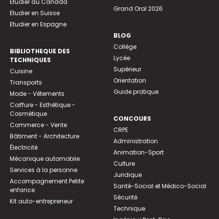
Etudier au Canada
Grand Oral 2026
Etudier en Suisse
Etudier en Espagne
BLOG
Collège
BIBLIOTHEQUE DES
Lycée
TECHNIQUES
Supérieur
Cuisine
Orientation
Transports
Guide pratique
Mode - Vêtements
Coiffure - Esthétique -
Cosmétique
CONCOURS
Commerce - Vente
CRPE
Bâtiment - Architecture
Administration
Électricité
Animation-Sport
Mécanique automobile
Culture
Services à la personne
Juridique
Accompagnement Petite
Santé-Social et Médico-Social
enfance
Sécurité
Kit auto-entrepreneur
Technique