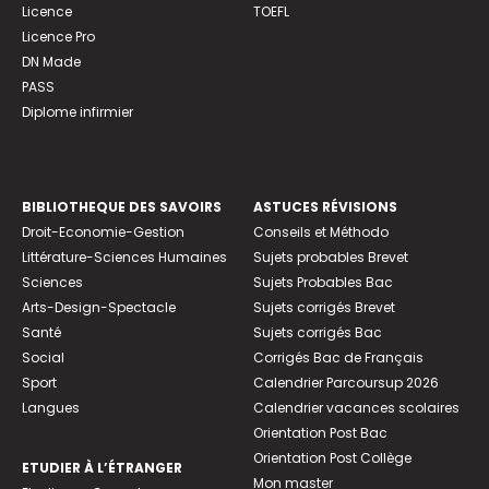
Licence
TOEFL
Licence Pro
DN Made
PASS
Diplome infirmier
BIBLIOTHEQUE DES SAVOIRS
ASTUCES RÉVISIONS
Droit-Economie-Gestion
Conseils et Méthodo
Littérature-Sciences Humaines
Sujets probables Brevet
Sciences
Sujets Probables Bac
Arts-Design-Spectacle
Sujets corrigés Brevet
Santé
Sujets corrigés Bac
Social
Corrigés Bac de Français
Sport
Calendrier Parcoursup 2026
Langues
Calendrier vacances scolaires
Orientation Post Bac
Orientation Post Collège
ETUDIER À L’ÉTRANGER
Mon master