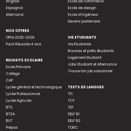
Anglais
Ecole de commerce
Espagnol
Ecole de design
Allemand
Ecole d’ingénieur
Devenir partenaire
NOS OFFRES
Offre 2025-2026
VIE ETUDIANTE
Pack Réussite 4 ans
Vie Etudiante
Bourses et prêts étudiants
Logement Etudiant
REUSSITE SCOLAIRE
Jobs Etudiant et Alternance
Ecole Primaire
Trouve ton job saisonnier
Collège
CAP
Lycée général et technologique
TESTS DE LANGUES
Lycée Professionnel
TFI
Lycée Agricole
TCF
BTS
TEF
BTSA
DELF B1
BUT
DELF B2
Prépas
TOEIC