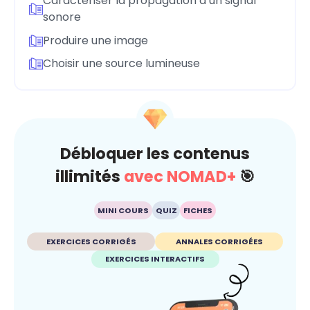
Caractériser la propagation d’un signal
sonore
Produire une image
Choisir une source lumineuse
Débloquer les contenus
illimités
avec NOMAD+
🎯
MINI COURS
QUIZ
FICHES
EXERCICES CORRIGÉS
ANNALES CORRIGÉES
EXERCICES INTERACTIFS