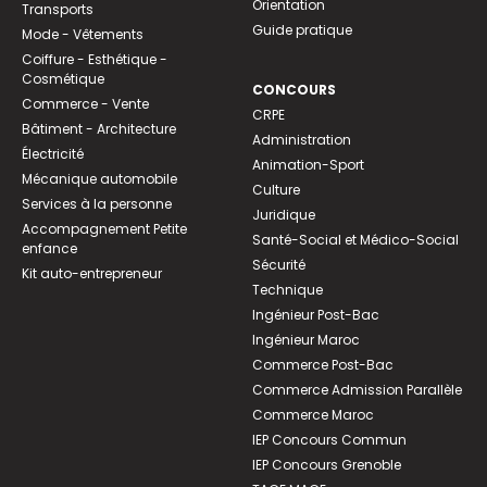
Orientation
Transports
Guide pratique
Mode - Vêtements
Coiffure - Esthétique -
Cosmétique
CONCOURS
Commerce - Vente
CRPE
Bâtiment - Architecture
Administration
Électricité
Animation-Sport
Mécanique automobile
Culture
Services à la personne
Juridique
Accompagnement Petite
Santé-Social et Médico-Social
enfance
Sécurité
Kit auto-entrepreneur
Technique
Ingénieur Post-Bac
Ingénieur Maroc
Commerce Post-Bac
Commerce Admission Parallèle
Commerce Maroc
IEP Concours Commun
IEP Concours Grenoble