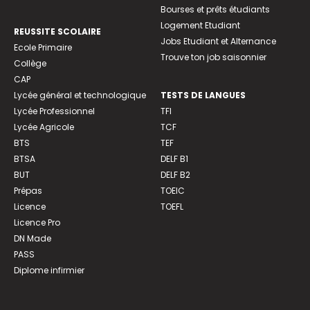
Bourses et prêts étudiants
Logement Etudiant
REUSSITE SCOLAIRE
Jobs Etudiant et Alternance
Ecole Primaire
Trouve ton job saisonnier
Collège
CAP
Lycée général et technologique
TESTS DE LANGUES
Lycée Professionnel
TFI
Lycée Agricole
TCF
BTS
TEF
BTSA
DELF B1
BUT
DELF B2
Prépas
TOEIC
Licence
TOEFL
Licence Pro
DN Made
PASS
Diplome infirmier