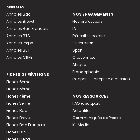
ANNALES
Annales Bac
NOS ENGAGEMENTS
Annales Brevet
Nos professeurs
Annales Bac Français
IA
Annales BTS
Réussite scolaire
Annales Prépa
Orientation
Annales BUT
Sport
Annales CRPE
Citoyenneté
Afrique
Francophonie
FICHES DE RÉVISIONS
Rapport - Entreprise à mission
Fiches 6ème
Fiches 5ème
Fiches 4ème
NOS RESSOURCES
Fiches 3ème
FAQ et support
Fiches Bac
Actualités
Fiches Brevet
Communiqués de Presse
Fiches Bac Français
Kit Média
Fiches BTS
Fiches Prépa