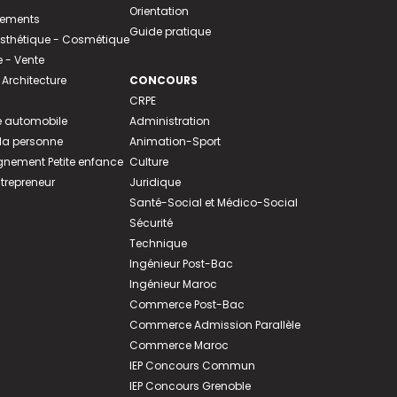
Orientation
tements
Guide pratique
 Esthétique - Cosmétique
- Vente
 Architecture
CONCOURS
CRPE
 automobile
Administration
 la personne
Animation-Sport
ement Petite enfance
Culture
ntrepreneur
Juridique
Santé-Social et Médico-Social
Sécurité
Technique
Ingénieur Post-Bac
Ingénieur Maroc
Commerce Post-Bac
Commerce Admission Parallèle
Commerce Maroc
IEP Concours Commun
IEP Concours Grenoble