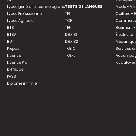
Lycée général et technologique
TESTS DE LANGUES
Mode - Vê
Lycée Professionnel
TFI
Coiffure -
Lycée Agricole
TCF
Commerce 
BTS
TEF
Bâtiment -
BTSA
DELF B1
Électricité
BUT
DELF B2
Mécanique
Prépas
TOEIC
Services à
Licence
TOEFL
Accompagn
Licence Pro
Kit auto-e
DN Made
PASS
Diplome infirmier