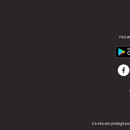
FAQ et
v2.311.4 US
Ce site est protégé p