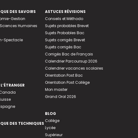
EQUE DES SAVOIRS
ASTUCES RÉVISIONS
nomie-Gestion
Conseils et Méthodo
e-Sciences Humaines
Sujets probables Brevet
Sujets Probables Bac
n-Spectacle
Sujets corrigés Brevet
Sujets corrigés Bac
Corrigés Bac de Français
Calendrier Parcoursup 2026
Calendrier vacances scolaires
Orientation Post Bac
Orientation Post Collège
 L’ÉTRANGER
Mon master
u Canada
Grand Oral 2026
Suisse
 Espagne
BLOG
Collège
EQUE DES TECHNIQUES
Lycée
Supérieur