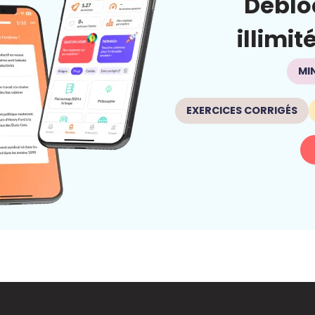
Déblo
illimit
MI
EXERCICES CORRIGÉS