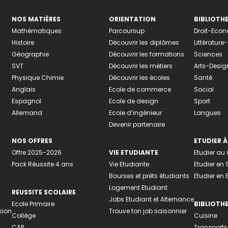
NOS MATIÈRES
ORIENTATION
BIBLIOTH
Mathématiques
Parcoursup
Droit-Eco
Histoire
Découvrir les diplômes
Littératur
Géographie
Découvrir les formations
Sciences
SVT
Découvrir les métiers
Arts-Desig
Physique Chimie
Découvrir les écoles
Santé
Anglais
Ecole de commerce
Social
Espagnol
Ecole de design
Sport
Allemand
Ecole d’ingénieur
Langues
Devenir partenaire
NOS OFFRES
ETUDIER À
Offre 2025-2026
VIE ETUDIANTE
Etudier a
Pack Réussite 4 ans
Vie Etudiante
Etudier en 
Bourses et prêts étudiants
Etudier en
Logement Etudiant
REUSSITE SCOLAIRE
Jobs Etudiant et Alternance
Ecole Primaire
BIBLIOTH
sion
Trouve ton job saisonnier
Collège
Cuisine
CAP
Transports