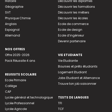
Histoire
Découvrir les diplômes
Géographie
Découvrir les formations
SVT
Découvrir les métiers
Physique Chimie
Découvrir les écoles
Anglais
Ecole de commerce
Espagnol
Ecole de design
Allemand
Ecole d’ingénieur
Devenir partenaire
NOS OFFRES
Offre 2025-2026
VIE ETUDIANTE
Pack Réussite 4 ans
Vie Etudiante
Bourses et prêts étudiants
Logement Etudiant
REUSSITE SCOLAIRE
Jobs Etudiant et Alternance
Ecole Primaire
Trouve ton job saisonnier
Collège
CAP
Lycée général et technologique
TESTS DE LANGUES
Lycée Professionnel
TFI
Lycée Agricole
TCF