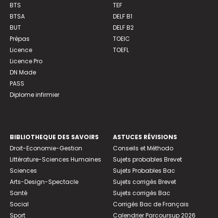
BTS
TEF
BTSA
DELF B1
BUT
DELF B2
Prépas
TOEIC
Licence
TOEFL
Licence Pro
DN Made
PASS
Diplome infirmier
BIBLIOTHEQUE DES SAVOIRS
ASTUCES RÉVISIONS
Droit-Economie-Gestion
Conseils et Méthodo
Littérature-Sciences Humaines
Sujets probables Brevet
Sciences
Sujets Probables Bac
Arts-Design-Spectacle
Sujets corrigés Brevet
Santé
Sujets corrigés Bac
Social
Corrigés Bac de Français
Sport
Calendrier Parcoursup 2026