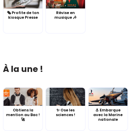
🗞️ Profite de ton
Révise en
kiosque Presse
musique 🎶
À la une !
Obtiens la
✨ Ose les
⚓️ Embarque
mention au Bac !
sciences !
avec la Marine
🚀
nationale