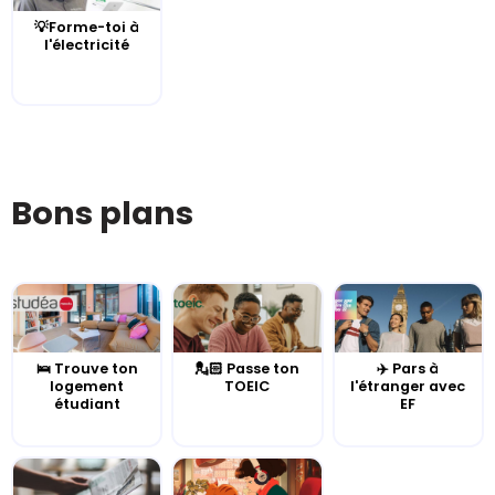
💡Forme-toi à
l'électricité
Bons plans
🛌 Trouve ton
💂🏻 Passe ton
✈️ Pars à
logement
TOEIC
l'étranger avec
étudiant
EF