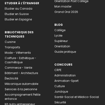
Orientation Post Collège
ETUDIER À L’ÉTRANGER
Mon master
Etudier au Canada
Grand Oral 2026
Etudier en Suisse
Etudier en Espagne
BLOG
Collège
BIBLIOTHEQUE DES
Lycée
TECHNIQUES
Supérieur
Cuisine
Orientation
Transports
Guide pratique
Mode - Vêtements
Coiffure - Esthétique -
Cosmétique
CONCOURS
Commerce - Vente
CRPE
Bâtiment - Architecture
Administration
Électricité
Animation-Sport
Mécanique automobile
Culture
Services à la personne
Juridique
Accompagnement Petite
Santé-Social et Médico-Social
enfance
Sécurité
Kit auto-entrepreneur