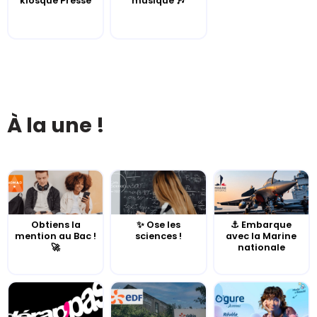
kiosque Presse
musique 🎶
À la une !
Obtiens la
✨ Ose les
⚓️ Embarque
mention au Bac !
sciences !
avec la Marine
🚀
nationale