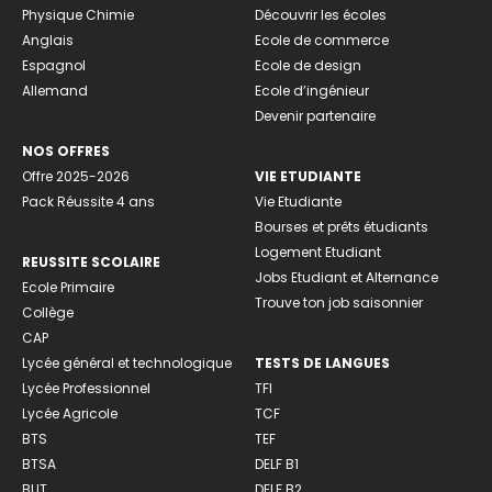
Physique Chimie
Découvrir les écoles
Anglais
Ecole de commerce
Espagnol
Ecole de design
Allemand
Ecole d’ingénieur
Devenir partenaire
NOS OFFRES
Offre 2025-2026
VIE ETUDIANTE
Pack Réussite 4 ans
Vie Etudiante
Bourses et prêts étudiants
Logement Etudiant
REUSSITE SCOLAIRE
Jobs Etudiant et Alternance
Ecole Primaire
Trouve ton job saisonnier
Collège
CAP
Lycée général et technologique
TESTS DE LANGUES
Lycée Professionnel
TFI
Lycée Agricole
TCF
BTS
TEF
BTSA
DELF B1
BUT
DELF B2