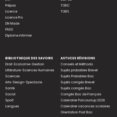
Prépas
TOEIC
Licence
TOEFL
Licence Pro
DN Made
PASS
Diplome infirmier
BIBLIOTHEQUE DES SAVOIRS
ASTUCES RÉVISIONS
Droit-Economie-Gestion
Conseils et Méthodo
Littérature-Sciences Humaines
Sujets probables Brevet
Sciences
Sujets Probables Bac
Arts-Design-Spectacle
Sujets corrigés Brevet
Santé
Sujets corrigés Bac
Social
Corrigés Bac de Français
Sport
Calendrier Parcoursup 2026
Langues
Calendrier vacances scolaires
Orientation Post Bac