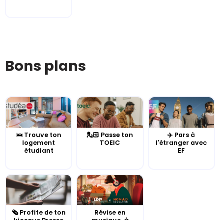
Bons plans
🛌 Trouve ton
💂🏻 Passe ton
✈️ Pars à
logement
TOEIC
l'étranger avec
étudiant
EF
🗞️ Profite de ton
Révise en