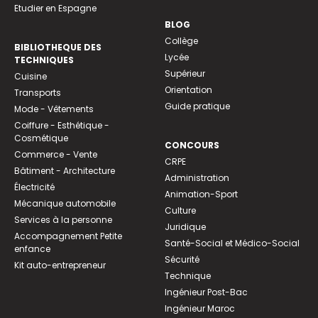
Etudier en Espagne
BLOG
Collège
BIBLIOTHEQUE DES
Lycée
TECHNIQUES
Supérieur
Cuisine
Orientation
Transports
Guide pratique
Mode - Vêtements
Coiffure - Esthétique -
Cosmétique
CONCOURS
Commerce - Vente
CRPE
Bâtiment - Architecture
Administration
Électricité
Animation-Sport
Mécanique automobile
Culture
Services à la personne
Juridique
Accompagnement Petite
Santé-Social et Médico-Social
enfance
Sécurité
Kit auto-entrepreneur
Technique
Ingénieur Post-Bac
Ingénieur Maroc