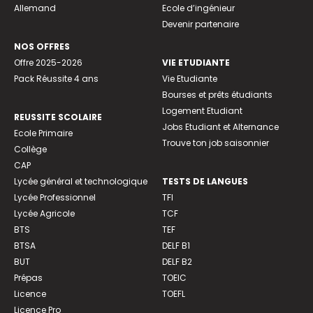
Allemand
Ecole d’ingénieur
Devenir partenaire
NOS OFFRES
Offre 2025-2026
VIE ETUDIANTE
Pack Réussite 4 ans
Vie Etudiante
Bourses et prêts étudiants
Logement Etudiant
REUSSITE SCOLAIRE
Jobs Etudiant et Alternance
Ecole Primaire
Trouve ton job saisonnier
Collège
CAP
Lycée général et technologique
TESTS DE LANGUES
Lycée Professionnel
TFI
Lycée Agricole
TCF
BTS
TEF
BTSA
DELF B1
BUT
DELF B2
Prépas
TOEIC
Licence
TOEFL
Licence Pro