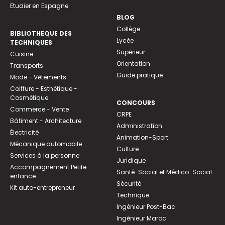
Etudier en Espagne
BLOG
Collège
BIBLIOTHEQUE DES
Lycée
TECHNIQUES
Supérieur
Cuisine
Orientation
Transports
Guide pratique
Mode - Vêtements
Coiffure - Esthétique -
Cosmétique
CONCOURS
Commerce - Vente
CRPE
Bâtiment - Architecture
Administration
Électricité
Animation-Sport
Mécanique automobile
Culture
Services à la personne
Juridique
Accompagnement Petite
Santé-Social et Médico-Social
enfance
Sécurité
Kit auto-entrepreneur
Technique
Ingénieur Post-Bac
Ingénieur Maroc