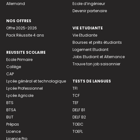
Allemand
Ecole d’ingénieur
Devenir partenaire
NOS OFFRES
Offre 2025-2026
VIE ETUDIANTE
Pack Réussite 4 ans
Vie Etudiante
Bourses et prêts étudiants
Logement Etudiant
REUSSITE SCOLAIRE
Jobs Etudiant et Alternance
Ecole Primaire
Trouve ton job saisonnier
Collège
CAP
Lycée général et technologique
TESTS DE LANGUES
Lycée Professionnel
TFI
Lycée Agricole
TCF
BTS
TEF
BTSA
DELF B1
BUT
DELF B2
Prépas
TOEIC
Licence
TOEFL
Licence Pro