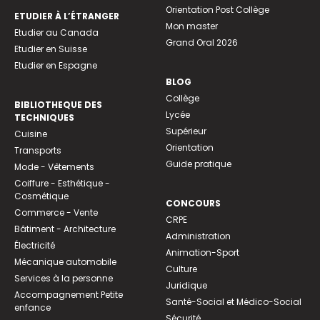
Orientation Post Collège
ETUDIER À L’ÉTRANGER
Mon master
Etudier au Canada
Grand Oral 2026
Etudier en Suisse
Etudier en Espagne
BLOG
Collège
BIBLIOTHEQUE DES
Lycée
TECHNIQUES
Supérieur
Cuisine
Orientation
Transports
Guide pratique
Mode - Vêtements
Coiffure - Esthétique -
Cosmétique
CONCOURS
Commerce - Vente
CRPE
Bâtiment - Architecture
Administration
Électricité
Animation-Sport
Mécanique automobile
Culture
Services à la personne
Juridique
Accompagnement Petite
Santé-Social et Médico-Social
enfance
Sécurité