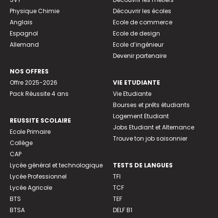
Physique Chimie
Découvrir les écoles
Anglais
Ecole de commerce
Espagnol
Ecole de design
Allemand
Ecole d’ingénieur
Devenir partenaire
NOS OFFRES
Offre 2025-2026
VIE ETUDIANTE
Pack Réussite 4 ans
Vie Etudiante
Bourses et prêts étudiants
Logement Etudiant
REUSSITE SCOLAIRE
Jobs Etudiant et Alternance
Ecole Primaire
Trouve ton job saisonnier
Collège
CAP
Lycée général et technologique
TESTS DE LANGUES
Lycée Professionnel
TFI
Lycée Agricole
TCF
BTS
TEF
BTSA
DELF B1