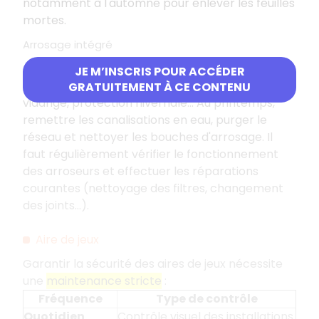
notamment à l'automne pour enlever les feuilles
mortes.
Arrosage intégré
À la fin de la saison d'arrosage (automne), il est
JE M’INSCRIS POUR ACCÉDER
nécessaire de protéger les installations du gel
:
GRATUITEMENT À CE CONTENU
vidange, protection hivernale… Au printemps,
remettre les canalisations en eau, purger le
réseau et nettoyer les bouches d'arrosage. Il
faut régulièrement vérifier le fonctionnement
des arroseurs et effectuer les réparations
courantes (nettoyage des filtres, changement
des joints…).
Aire de jeux
Garantir la sécurité des aires de jeux nécessite
une
maintenance stricte
:
Fréquence
Type de contrôle
Quotidien
Contrôle visuel des installations