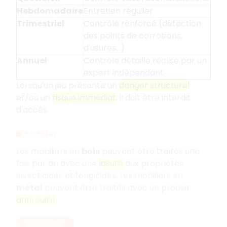
Hebdomadaire
Entretien régulier
Trimestriel
Contrôle renforcé (détection
des points de corrosions,
d'usures…)
Annuel
Contrôle détaillé réalisé par un
expert indépendant
Lorsqu'un jeu présente un
danger structurel
et/ou un
risque immédiat
, il doit être interdit
d'accès.
Mobilier
Les mobiliers en
bois
peuvent être traités une
fois par an avec une
lasure
aux propriétés
insecticides et fongicides. Les mobiliers en
métal
peuvent être traités avec un produit
antirouille
.
EN RÉSUMÉ