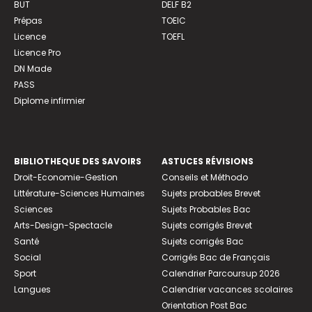
BUT
DELF B2
Prépas
TOEIC
Licence
TOEFL
Licence Pro
DN Made
PASS
Diplome infirmier
BIBLIOTHEQUE DES SAVOIRS
ASTUCES RÉVISIONS
Droit-Economie-Gestion
Conseils et Méthodo
Littérature-Sciences Humaines
Sujets probables Brevet
Sciences
Sujets Probables Bac
Arts-Design-Spectacle
Sujets corrigés Brevet
Santé
Sujets corrigés Bac
Social
Corrigés Bac de Français
Sport
Calendrier Parcoursup 2026
Langues
Calendrier vacances scolaires
Orientation Post Bac