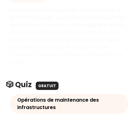
Les infrastructures paysagères nécessitent un
entretien régulier
: suppression de la végétation
spontanée sur les allées, nettoyage des réseaux
d'assainissement, maintenance de l'arrosage
intégré, contrôles de sécurité des aires de jeux
(quotidiens à annuels), et traitement des
mobiliers (lasure pour le bois, antirouille pour le
métal).
🎲 Quiz
GRATUIT
Opérations de maintenance des
infrastructures