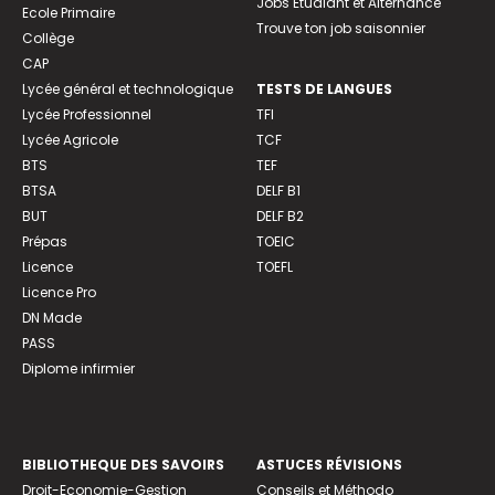
Jobs Etudiant et Alternance
Ecole Primaire
Trouve ton job saisonnier
Collège
CAP
Lycée général et technologique
TESTS DE LANGUES
Lycée Professionnel
TFI
Lycée Agricole
TCF
BTS
TEF
BTSA
DELF B1
BUT
DELF B2
Prépas
TOEIC
Licence
TOEFL
Licence Pro
DN Made
PASS
Diplome infirmier
BIBLIOTHEQUE DES SAVOIRS
ASTUCES RÉVISIONS
Droit-Economie-Gestion
Conseils et Méthodo