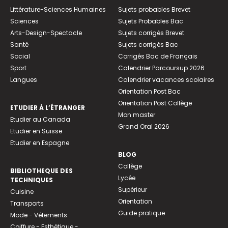
Littérature-Sciences Humaines
Sujets probables Brevet
Sciences
Sujets Probables Bac
Arts-Design-Spectacle
Sujets corrigés Brevet
Santé
Sujets corrigés Bac
Social
Corrigés Bac de Français
Sport
Calendrier Parcoursup 2026
Langues
Calendrier vacances scolaires
Orientation Post Bac
Orientation Post Collège
ETUDIER À L’ÉTRANGER
Mon master
Etudier au Canada
Grand Oral 2026
Etudier en Suisse
Etudier en Espagne
BLOG
Collège
BIBLIOTHEQUE DES
Lycée
TECHNIQUES
Supérieur
Cuisine
Orientation
Transports
Guide pratique
Mode - Vêtements
Coiffure - Esthétique -