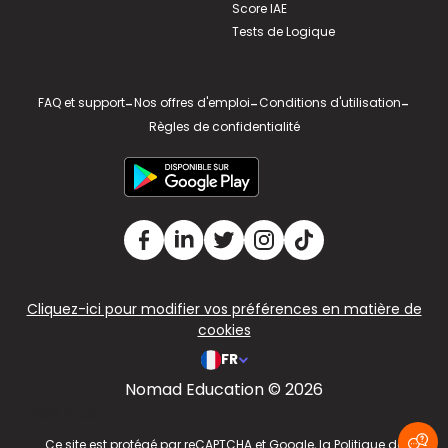
Score IAE
Tests de Logique
FAQ et support
-
Nos offres d'emploi
-
Conditions d'utilisation
-
Règles de confidentialité
Cliquez-ici pour modifier vos préférences en matière de
cookies
FR
Nomad Education © 2026
v2.311.4 US
Ce site est protégé par reCAPTCHA et Google, la
Politique de