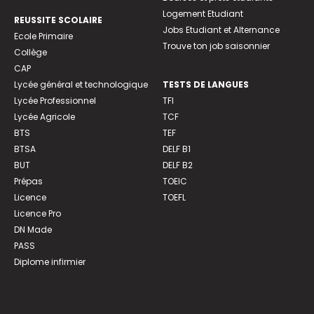
Logement Etudiant
REUSSITE SCOLAIRE
Jobs Etudiant et Alternance
Ecole Primaire
Trouve ton job saisonnier
Collège
CAP
Lycée général et technologique
TESTS DE LANGUES
Lycée Professionnel
TFI
Lycée Agricole
TCF
BTS
TEF
BTSA
DELF B1
BUT
DELF B2
Prépas
TOEIC
Licence
TOEFL
Licence Pro
DN Made
PASS
Diplome infirmier