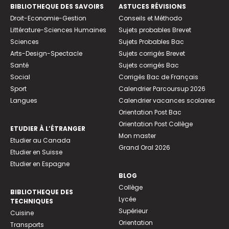
BIBLIOTHEQUE DES SAVOIRS
ASTUCES RÉVISIONS
Droit-Economie-Gestion
Conseils et Méthodo
Littérature-Sciences Humaines
Sujets probables Brevet
Sciences
Sujets Probables Bac
Arts-Design-Spectacle
Sujets corrigés Brevet
Santé
Sujets corrigés Bac
Social
Corrigés Bac de Français
Sport
Calendrier Parcoursup 2026
Langues
Calendrier vacances scolaires
Orientation Post Bac
Orientation Post Collège
ETUDIER À L’ÉTRANGER
Mon master
Etudier au Canada
Grand Oral 2026
Etudier en Suisse
Etudier en Espagne
BLOG
Collège
BIBLIOTHEQUE DES
Lycée
TECHNIQUES
Supérieur
Cuisine
Orientation
Transports