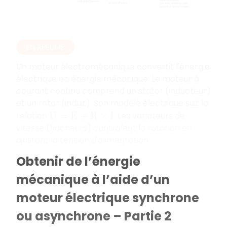
EN RÉSUMÉ
Un moteur électromécanique convertit l'énergie
électrique en énergie mécanique. Le moteur à
courant continu comprend un stator (inducteur)
et un rotor (induit). Son modèle électrique suit la
relation
. Les variateurs de
U
=
E
+
R
×
I
vitesse (hacheurs) contrôlent la rotation en
ajustant la tension d'alimentation.
Obtenir de l’énergie
mécanique à l’aide d’un
moteur électrique synchrone
ou asynchrone – Partie 2