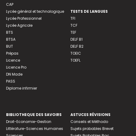
CAP
Lycée général et technologique
TESTS DE LANGUES
Lycée Professionnel
TFI
Lycée Agricole
TCF
BTS
TEF
BTSA
DELF B1
BUT
DELF B2
Prépas
TOEIC
Licence
TOEFL
Licence Pro
DN Made
PASS
Diplome infirmier
BIBLIOTHEQUE DES SAVOIRS
ASTUCES RÉVISIONS
Droit-Economie-Gestion
Conseils et Méthodo
Littérature-Sciences Humaines
Sujets probables Brevet
Sciences
Sujets Probables Bac