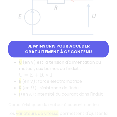
JE M’INSCRIS POUR ACCÉDER
GRATUITEMENT À CE CONTENU
Paramètres du modèle :
U
(en V) est la tension d'alimentation du
moteur, aux bornes de l'induit :
U
=
E
+
R
×
I
E
(en V) : force électromotrice
R
(en
) : résistance de l'induit
Ω
I
(en A) : intensité du courant dans l'induit
Caractéristiques du moteur à courant continu
Les
variateurs de vitesse
permettent d'ajuster la