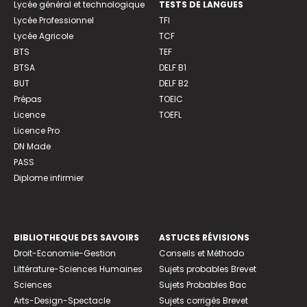
Lycée général et technologique
TESTS DE LANGUES
Lycée Professionnel
TFI
Lycée Agricole
TCF
BTS
TEF
BTSA
DELF B1
BUT
DELF B2
Prépas
TOEIC
Licence
TOEFL
Licence Pro
DN Made
PASS
Diplome infirmier
BIBLIOTHEQUE DES SAVOIRS
ASTUCES RÉVISIONS
Droit-Economie-Gestion
Conseils et Méthodo
Littérature-Sciences Humaines
Sujets probables Brevet
Sciences
Sujets Probables Bac
Arts-Design-Spectacle
Sujets corrigés Brevet