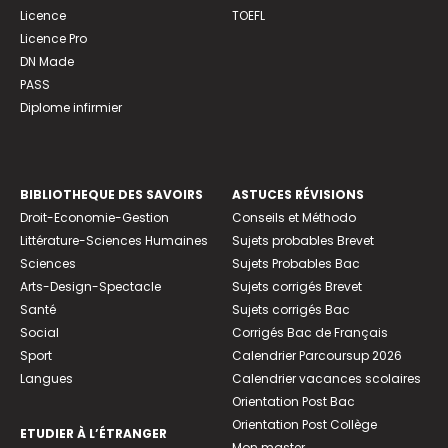
Licence
TOEFL
Licence Pro
DN Made
PASS
Diplome infirmier
BIBLIOTHEQUE DES SAVOIRS
ASTUCES RÉVISIONS
Droit-Economie-Gestion
Conseils et Méthodo
Littérature-Sciences Humaines
Sujets probables Brevet
Sciences
Sujets Probables Bac
Arts-Design-Spectacle
Sujets corrigés Brevet
Santé
Sujets corrigés Bac
Social
Corrigés Bac de Français
Sport
Calendrier Parcoursup 2026
Langues
Calendrier vacances scolaires
Orientation Post Bac
Orientation Post Collège
ETUDIER À L’ÉTRANGER
Mon master