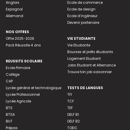
Anglais
Ecole de commerce
Espagnol
Ecole de design
Allemand
Ecole d’ingénieur
Devenir partenaire
NOS OFFRES
Offre 2025-2026
VIE ETUDIANTE
Pack Réussite 4 ans
Vie Etudiante
Bourses et prêts étudiants
Logement Etudiant
REUSSITE SCOLAIRE
Jobs Etudiant et Alternance
Ecole Primaire
Trouve ton job saisonnier
Collège
CAP
Lycée général et technologique
TESTS DE LANGUES
Lycée Professionnel
TFI
Lycée Agricole
TCF
BTS
TEF
BTSA
DELF B1
BUT
DELF B2
Prépas
TOEIC