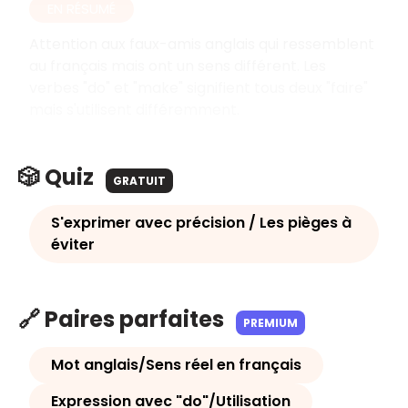
EN RÉSUMÉ
Attention aux faux-amis anglais qui ressemblent
au français mais ont un sens différent. Les
verbes "do" et "make" signifient tous deux "faire"
mais s'utilisent différemment.
🎲 Quiz
GRATUIT
S'exprimer avec précision / Les pièges à
éviter
🔗 Paires parfaites
PREMIUM
Mot anglais/Sens réel en français
Expression avec "do"/Utilisation