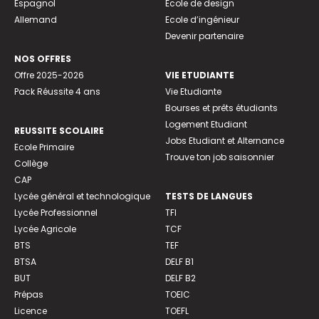
Espagnol
Ecole de design
Allemand
Ecole d’ingénieur
Devenir partenaire
NOS OFFRES
Offre 2025-2026
VIE ETUDIANTE
Pack Réussite 4 ans
Vie Etudiante
Bourses et prêts étudiants
Logement Etudiant
REUSSITE SCOLAIRE
Jobs Etudiant et Alternance
Ecole Primaire
Trouve ton job saisonnier
Collège
CAP
Lycée général et technologique
TESTS DE LANGUES
Lycée Professionnel
TFI
Lycée Agricole
TCF
BTS
TEF
BTSA
DELF B1
BUT
DELF B2
Prépas
TOEIC
Licence
TOEFL