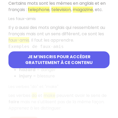
Certains mots sont les mêmes en anglais et en
français :
telephone
,
television
,
magazine
, etc.
Les faux-amis
Il y a aussi des mots anglais qui ressemblent au
français mais ont un sens différent, ce sont les
faux-amis
. Il faut les apprendre.
Exemples de faux-amis
JE M’INSCRIS POUR ACCÉDER
actually
= en fait, en réalité
GRATUITEMENT À CE CONTENU
a delay
= un retard
hazard
= danger
injury
= blessure
Les verbes "do" et "make"
Les verbes
do
et
make
peuvent avoir le sens de
faire
mais ne s'utilisent pas de la même façon.
Apprenez à les distinguer.