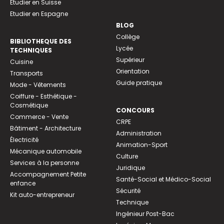
Etudier en Suisse
Etudier en Espagne
BLOG
Collège
BIBLIOTHEQUE DES
Lycée
TECHNIQUES
Supérieur
Cuisine
Orientation
Transports
Guide pratique
Mode - Vêtements
Coiffure - Esthétique -
Cosmétique
CONCOURS
Commerce - Vente
CRPE
Bâtiment - Architecture
Administration
Électricité
Animation-Sport
Mécanique automobile
Culture
Services à la personne
Juridique
Accompagnement Petite
Santé-Social et Médico-Social
enfance
Sécurité
Kit auto-entrepreneur
Technique
Ingénieur Post-Bac