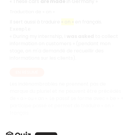
« These cars
are made
in Germany »
Traduction de « on »
Il sert aussi à traduire
« on »
en français.
Exemple
« During my internship, I
was asked
to collect
information on customers » (pendant mon
stage, on m'a demandé de recueillir des
informations sur les clients).
EN RÉSUMÉ
Les indénombrables ne prennent pas de
marque du pluriel et ne peuvent être précédés
de « a » ou « an ». Le passif se forme avec « be » +
participe passé et permet de traduire « on »
français.