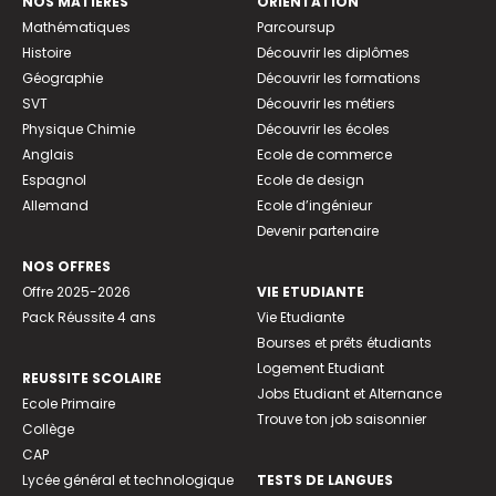
NOS MATIÈRES
ORIENTATION
Mathématiques
Parcoursup
Histoire
Découvrir les diplômes
Géographie
Découvrir les formations
SVT
Découvrir les métiers
Physique Chimie
Découvrir les écoles
Anglais
Ecole de commerce
Espagnol
Ecole de design
Allemand
Ecole d’ingénieur
Devenir partenaire
NOS OFFRES
Offre 2025-2026
VIE ETUDIANTE
Pack Réussite 4 ans
Vie Etudiante
Bourses et prêts étudiants
Logement Etudiant
REUSSITE SCOLAIRE
Jobs Etudiant et Alternance
Ecole Primaire
Trouve ton job saisonnier
Collège
CAP
Lycée général et technologique
TESTS DE LANGUES