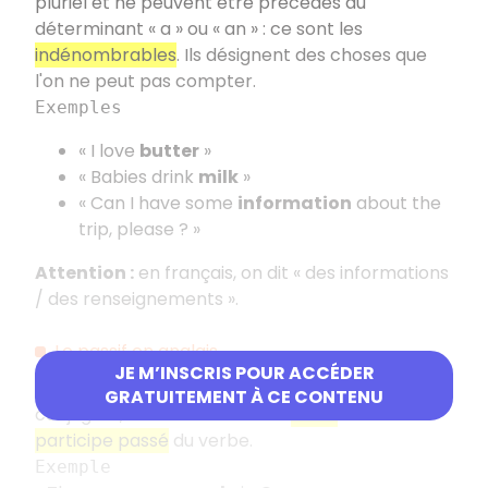
pluriel et ne peuvent être précédés du
déterminant « a » ou « an » : ce sont les
indénombrables
. Ils désignent des choses que
l'on ne peut pas compter.
Exemples
« I love
butter
»
« Babies drink
milk
»
« Can I have some
information
about the
trip, please ? »
Attention :
en français, on dit « des informations
/ des renseignements ».
Le passif en anglais
JE M’INSCRIS POUR ACCÉDER
Le
passif
est très utilisé en anglais. Pour le
GRATUITEMENT À CE CONTENU
conjuguer, on utilise l'auxiliaire
« be »
suivi du
participe passé
du verbe.
Exemple