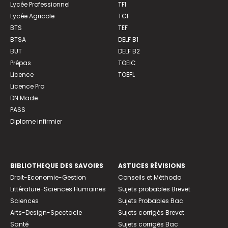
Lycée Professionnel
TFI
Lycée Agricole
TCF
BTS
TEF
BTSA
DELF B1
BUT
DELF B2
Prépas
TOEIC
Licence
TOEFL
Licence Pro
DN Made
PASS
Diplome infirmier
BIBLIOTHEQUE DES SAVOIRS
ASTUCES RÉVISIONS
Droit-Economie-Gestion
Conseils et Méthodo
Littérature-Sciences Humaines
Sujets probables Brevet
Sciences
Sujets Probables Bac
Arts-Design-Spectacle
Sujets corrigés Brevet
Santé
Sujets corrigés Bac