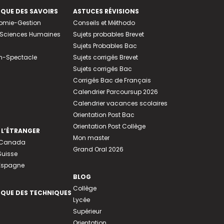
EQUE DES SAVOIRS
ASTUCES RÉVISIONS
nomie-Gestion
Conseils et Méthodo
e-Sciences Humaines
Sujets probables Brevet
Sujets Probables Bac
n-Spectacle
Sujets corrigés Brevet
Sujets corrigés Bac
Corrigés Bac de Français
Calendrier Parcoursup 2026
Calendrier vacances scolaires
Orientation Post Bac
Orientation Post Collège
 L’ÉTRANGER
Mon master
u Canada
Grand Oral 2026
Suisse
 Espagne
BLOG
Collège
EQUE DES TECHNIQUES
Lycée
Supérieur
Orientation