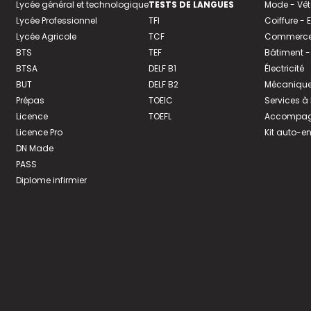
Lycée général et technologique
TESTS DE LANGUES
Mode - Vê
Lycée Professionnel
TFI
Coiffure -
Lycée Agricole
TCF
Commerce 
BTS
TEF
Bâtiment -
BTSA
DELF B1
Électricité
BUT
DELF B2
Mécanique
Prépas
TOEIC
Services à
Licence
TOEFL
Accompagn
Licence Pro
Kit auto-e
DN Made
PASS
Diplome infirmier