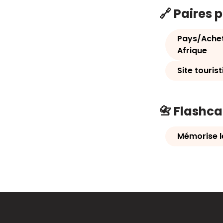
🔗 Paires 
Pays/Achet
Afrique
Site touris
📇 Flashc
Mémorise le