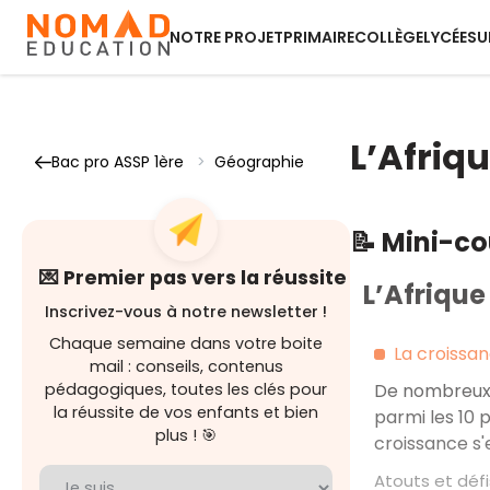
NOTRE PROJET
PRIMAIRE
COLLÈGE
LYCÉE
SU
L’Afriq
Bac pro ASSP 1ère
>
Géographie
📝 Mini-c
💌 Premier pas vers la réussite
L’Afrique
Inscrivez-vous à notre newsletter !
Chaque semaine dans votre boite
La croissa
mail : conseils, contenus
pédagogiques, toutes les clés pour
De nombreux 
la réussite de vos enfants et bien
parmi les 10 
plus ! 🎯
croissance s'
Atouts et défi