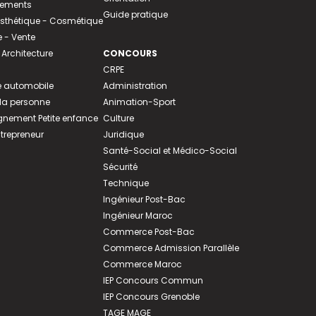
tements
Guide pratique
 Esthétique - Cosmétique
- Vente
 Architecture
CONCOURS
CRPE
 automobile
Administration
 la personne
Animation-Sport
ement Petite enfance
Culture
ntrepreneur
Juridique
Santé-Social et Médico-Social
Sécurité
Technique
Ingénieur Post-Bac
Ingénieur Maroc
Commerce Post-Bac
Commerce Admission Parallèle
Commerce Maroc
IEP Concours Commun
IEP Concours Grenoble
TAGE MAGE