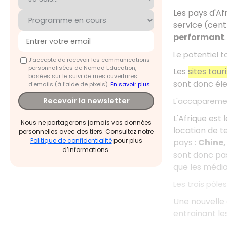
Les pays d'Af
service (cent
performant
.
Le potentiel to
J'accepte de recevoir les communications
personnalisées de Nomad Education,
Les
sites tou
basées sur le suivi de mes ouvertures
sont donc élev
d'emails (à l’aide de pixels).
En savoir plus
L'accaparemen
Recevoir la newsletter
L'Afrique est 
Nous ne partagerons jamais vos données
location de t
personnelles avec des tiers. Consultez notre
Politique de confidentialité
pour plus
pays :
Chine,
d’informations.
sont donc pas
que les média
Les trois pôle
Une nouvelle 
entrainant les