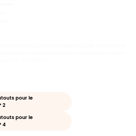
ns parmi les 10 plus dynamiques en 2018. Le continent
istique et agricole important, mais fait face à des
Nigeria et le Maghreb.
atouts pour le
 2
atouts pour le
? 4