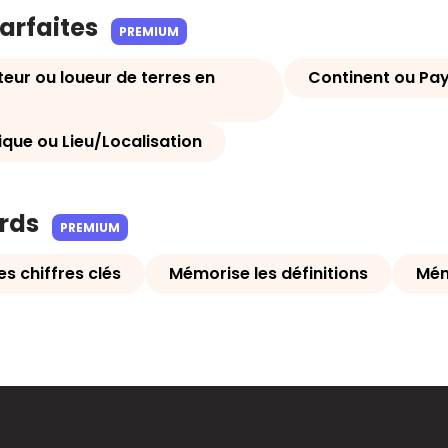
parfaites
PREMIUM
eur ou loueur de terres en
Continent ou Pa
tique ou Lieu/Localisation
ards
PREMIUM
s chiffres clés
Mémorise les définitions
Mém