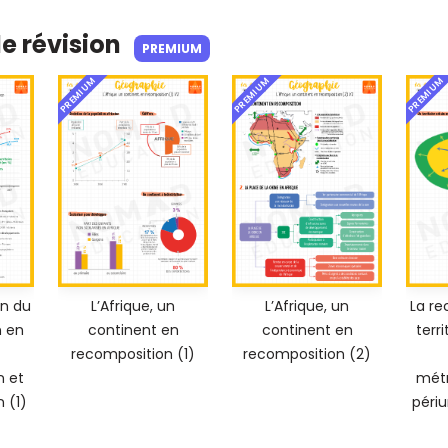
de révision
PREMIUM
PREMIUM
PREMIUM
PREMIUM
on du
L’Afrique, un
L’Afrique, un
La re
n en
continent en
continent en
terr
recomposition (1)
recomposition (2)
n et
métr
 (1)
périu