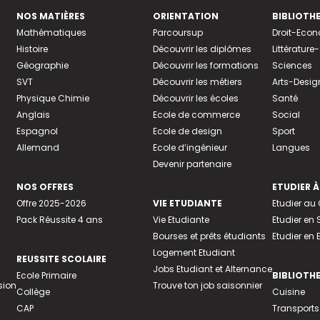
NOS MATIÈRES
ORIENTATION
BIBLIOTH
Mathématiques
Parcoursup
Droit-Eco
Histoire
Découvrir les diplômes
Littératur
Géographie
Découvrir les formations
Sciences
SVT
Découvrir les métiers
Arts-Desig
Physique Chimie
Découvrir les écoles
Santé
Anglais
Ecole de commerce
Social
Espagnol
Ecole de design
Sport
Allemand
Ecole d’ingénieur
Langues
Devenir partenaire
NOS OFFRES
ETUDIER À
Offre 2025-2026
VIE ETUDIANTE
Etudier a
Pack Réussite 4 ans
Vie Etudiante
Etudier en 
Bourses et prêts étudiants
Etudier en
Logement Etudiant
REUSSITE SCOLAIRE
Jobs Etudiant et Alternance
Ecole Primaire
BIBLIOTH
sion
Trouve ton job saisonnier
Collège
Cuisine
CAP
Transports