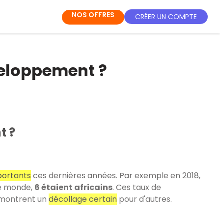
NOS OFFRES
CRÉER UN COMPTE
éveloppement ?
t ?
portants
ces dernières années. Par exemple en 2018,
le monde,
6 étaient africains
. Ces taux de
s montrent un
décollage certain
pour d'autres.