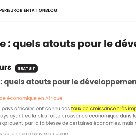
PÉRIEUR
ORIENTATION
BLOG
ue : quels atouts pour le d
ours
GRATUIT
 : quels atouts pour le développemen
nce économique en Afrique
pays africains ont connu des
taux de croissance très im
pays ayant eu la plus forte croissance économique dans 
expliquent par la faiblesse de certaines économies, mai
s de la main d'œuvre africaine