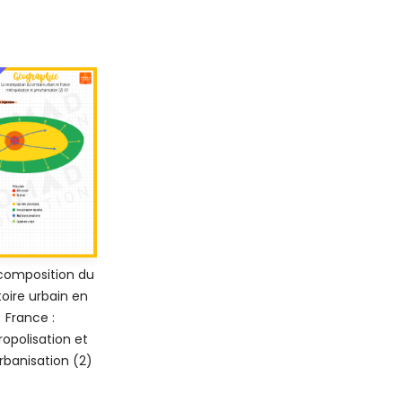
composition du
itoire urbain en
France :
opolisation et
rbanisation (2)