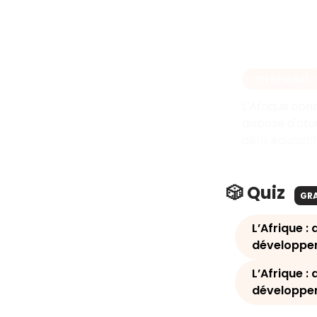
EN RÉSUMÉ
L'Afrique con
dispose d'ato
défis éducati
🎲 Quiz
GR
L’Afrique :
développem
L’Afrique :
développe