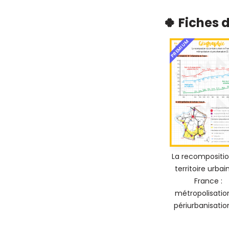
🍀 Fiches 
PREMIUM
La recompositi
territoire urbai
France :
métropolisatio
périurbanisation