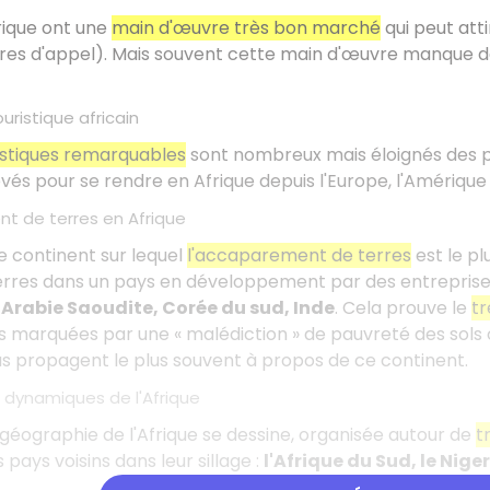
rique ont une
main d'œuvre très bon marché
qui peut atti
res d'appel). Mais souvent cette main d'œuvre manque de
uristique africain
ristiques remarquables
sont nombreux mais éloignés des pr
és pour se rendre en Afrique depuis l'Europe, l'Amérique du
t de terres en Afrique
le continent sur lequel
l'accaparement de terres
est le pl
erres dans un pays en développement par des entreprise
 Arabie Saoudite, Corée du sud, Inde
. Cela prouve le
tr
 marquées par une « malédiction » de pauvreté des sols 
s propagent le plus souvent à propos de ce continent.
s dynamiques de l'Afrique
géographie de l'Afrique se dessine, organisée autour de
t
 pays voisins dans leur sillage :
l'Afrique du Sud, le Nige