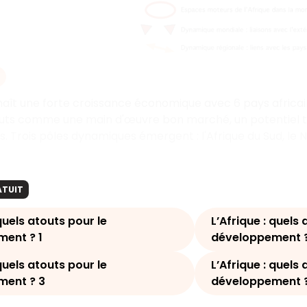
naît une forte croissance économique avec 6 pays africai
uts comme une main d'œuvre bon marché, un potentiel tour
fs. Trois pôles dynamiques émergent : l'Afrique du Sud, le 
ATUIT
 quels atouts pour le
L’Afrique : quels 
ent ? 1
développement ?
 quels atouts pour le
L’Afrique : quels 
ment ? 3
développement 