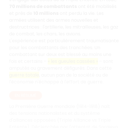
70 millions de combattants
ont été mobilisés
et près de
10 millions
ont perdu la vie. Les
armées utilisent des armes nouvelles et
destructrices : l'artillerie, les mitrailleuses, les gaz
de combat, les chars, les avions.
L'expérience est particulièrement traumatisante
pour les combattants des tranchées. Un
combattant sur deux est blessé au moins une
fois et certains –
« les gueules cassées »
– sont
amputés ou gravement défigurés. Dans cette
guerre totale
, aucun pan de la société ou de
l'économie n'échappe à l'effort de guerre.
EN RÉSUMÉ
La Première Guerre mondiale (1914-1918) naît
des tensions nationalistes et du système
d'alliances opposées (Triple Alliance vs Triple
Entente). Déclenchée par l'attentat de Sarajevo,