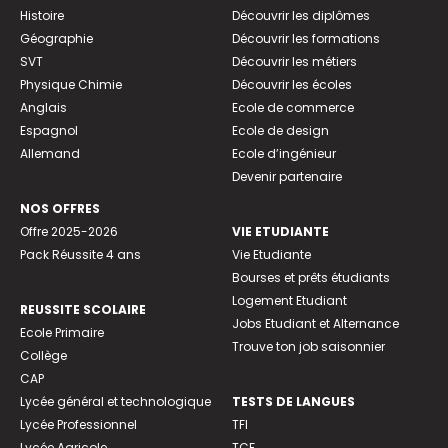
Histoire
Découvrir les diplômes
Géographie
Découvrir les formations
SVT
Découvrir les métiers
Physique Chimie
Découvrir les écoles
Anglais
Ecole de commerce
Espagnol
Ecole de design
Allemand
Ecole d’ingénieur
Devenir partenaire
NOS OFFRES
Offre 2025-2026
VIE ETUDIANTE
Pack Réussite 4 ans
Vie Etudiante
Bourses et prêts étudiants
Logement Etudiant
REUSSITE SCOLAIRE
Jobs Etudiant et Alternance
Ecole Primaire
Trouve ton job saisonnier
Collège
CAP
Lycée général et technologique
TESTS DE LANGUES
Lycée Professionnel
TFI
Lycée Agricole
TCF