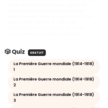
elle se déroule en trois phases : guerre de
mouvement, guerre de position dans les
tranchées, puis retour au mouvement. Cette
guerre totale mobilise 70 millions de
combattants et fait 10 millions de morts,
transformant profondément la société.
🎲 Quiz
GRATUIT
La Première Guerre mondiale (1914-1918)
1
La Première Guerre mondiale (1914-1918)
2
La Première Guerre mondiale (1914-1918)
3