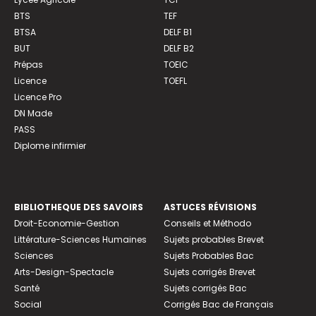
BTS
TEF
BTSA
DELF B1
BUT
DELF B2
Prépas
TOEIC
Licence
TOEFL
Licence Pro
DN Made
PASS
Diplome infirmier
BIBLIOTHEQUE DES SAVOIRS
ASTUCES RÉVISIONS
Droit-Economie-Gestion
Conseils et Méthodo
Littérature-Sciences Humaines
Sujets probables Brevet
Sciences
Sujets Probables Bac
Arts-Design-Spectacle
Sujets corrigés Brevet
Santé
Sujets corrigés Bac
Social
Corrigés Bac de Français