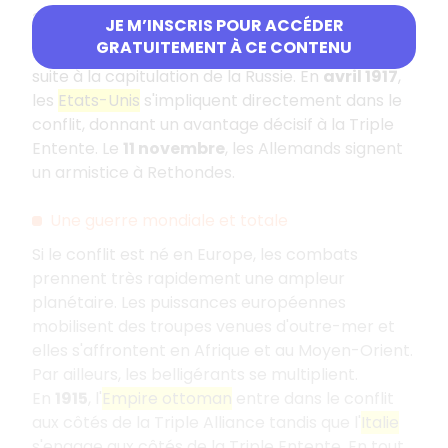
3) Retour à la guerre de mouvement (mars 1918)
JE M’INSCRIS POUR ACCÉDER
GRATUITEMENT À CE CONTENU
En mars 1918, la guerre de mouvement reprend
suite à la capitulation de la Russie. En
avril 1917
,
les
Etats-Unis
s'impliquent directement dans le
conflit, donnant un avantage décisif à la Triple
Entente. Le
11 novembre
, les Allemands signent
un armistice à Rethondes.
Une guerre mondiale et totale
Si le conflit est né en Europe, les combats
prennent très rapidement une ampleur
planétaire. Les puissances européennes
mobilisent des troupes venues d'outre-mer et
elles s'affrontent en Afrique et au Moyen-Orient.
Par ailleurs, les belligérants se multiplient.
En
1915
, l'
Empire ottoman
entre dans le conflit
aux côtés de la Triple Alliance tandis que l'
Italie
s'engage aux côtés de la Triple Entente. En tout,