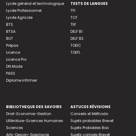
Lycée général et technologique
TESTS DE LANGUES
Lycée Professionnel
TFI
Lycée Agricole
TCF
BTS
TEF
BTSA
DELF B1
BUT
DELF B2
Prépas
TOEIC
Licence
TOEFL
Licence Pro
DN Made
PASS
Diplome infirmier
BIBLIOTHEQUE DES SAVOIRS
ASTUCES RÉVISIONS
Droit-Economie-Gestion
Conseils et Méthodo
Littérature-Sciences Humaines
Sujets probables Brevet
Sciences
Sujets Probables Bac
Arts-Design-Spectacle
Sujets corrigés Brevet