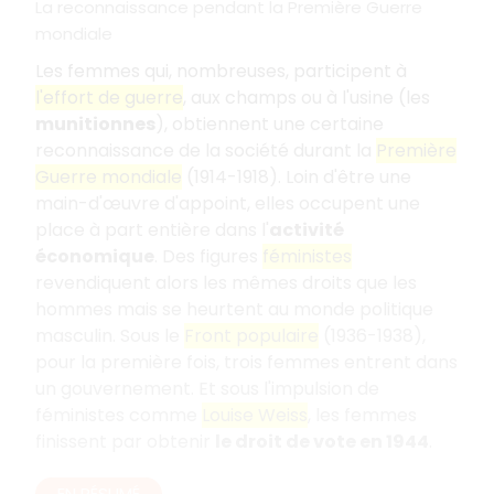
La reconnaissance pendant la Première Guerre
mondiale
Les femmes qui, nombreuses, participent à
l'effort de guerre
, aux champs ou à l'usine (les
munitionnes
), obtiennent une certaine
reconnaissance de la société durant la
Première
Guerre mondiale
(1914-1918). Loin d'être une
main-d'œuvre d'appoint, elles occupent une
place à part entière dans l'
activité
économique
. Des figures
féministes
revendiquent alors les mêmes droits que les
hommes mais se heurtent au monde politique
masculin. Sous le
Front populaire
(1936-1938),
pour la première fois, trois femmes entrent dans
un gouvernement. Et sous l'impulsion de
féministes comme
Louise Weiss
, les femmes
finissent par obtenir
le droit de vote en 1944
.
EN RÉSUMÉ