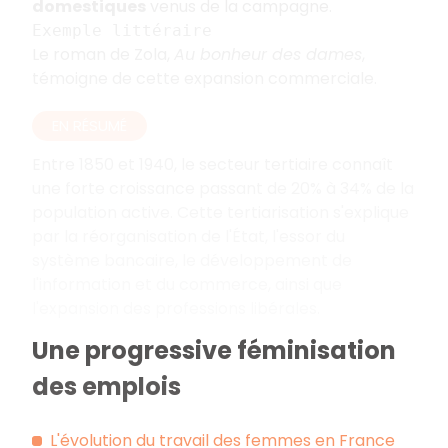
domestiques
venus de la campagne.
Exemple littéraire
Le roman de Zola,
Au bonheur des dames
,
témoigne de cette expansion commerciale.
EN RÉSUMÉ
Entre 1850 et 1940, le secteur tertiaire connaît
une forte croissance passant de 20% à 34% de la
population active. Cette tertiarisation s'explique
par la réorganisation de l'État, l'essor du
système bancaire, le développement de
l'information et du commerce, ainsi que
l'expansion des professions libérales.
Une progressive féminisation
des emplois
L'évolution du travail des femmes en France