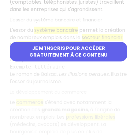
(comptables, téléphonistes, juristes) travaillent
dans les entreprises qui s'agrandissent.
L'essor du système bancaire et financier
L'essor du
système bancaire
permet la création
de nombreux emplois dans le
secteur financier
.
Le
développement de l'information
, notamment
JE M’INSCRIS POUR ACCÉDER
de la presse écrite favorise l'apparition
GRATUITEMENT À CE CONTENU
d'emplois nouveaux.
Exemple littéraire
Le roman de Balzac,
Les Illusions perdues
, illustre
l'essor du journalisme.
Le développement du commerce
Le
commerce
s'étend avec notamment la
création des
grands magasins
, à l'origine de
nombreux emplois. Les
professions libérales
(médecins, avocats) se développent. La
bourgeoisie emploie de plus en plus de