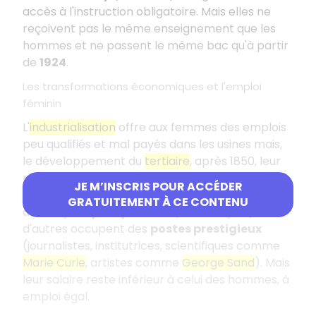
accès à l'instruction obligatoire. Mais elles ne
reçoivent pas le même enseignement que les
hommes et ne passent le même bac qu'à partir
de
1924
.
Les transformations économiques et l'emploi
féminin
L'
industrialisation
offre aux femmes des emplois
peu qualifiés et mal payés dans les usines mais,
le développement du
tertiaire
, après 1850, leur
procure des métiers nouveaux : employées,
JE M’INSCRIS POUR ACCÉDER
commerçantes, secrétaires... Si certaines ont
GRATUITEMENT À CE CONTENU
des emplois
peu qualifiés
(domestiques),
d'autres occupent des
postes prestigieux
(journalistes, institutrices, scientifiques comme
Marie Curie
, artistes comme
George Sand
). Mais
leur salaire reste inférieur à celui des hommes, à
emploi égal.