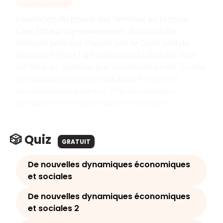
L'évolution du travail des femmes en France
s'est faite progressivement : du statut de
mineure juridique imposé par le Code civil de
Napoléon (1804) à l'obtention du droit de vote
en 1944, en passant par l'amélioration de l'accès
à l'éducation avec les lois Jules Ferry et la
reconnaissance de leur rôle économique
pendant la Première Guerre mondiale.
🎲 Quiz
GRATUIT
De nouvelles dynamiques économiques
et sociales
De nouvelles dynamiques économiques
et sociales 2