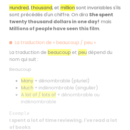
Hundred
,
thousand
, et
million
sont invariables s'ils
sont précédés d'un chiffre. On dira
She spent
twenty thousand dollars in one day!
mais
Millions of people have seen this film
.
La traduction de « beaucoup / peu »
La traduction de
beaucoup
et
peu
dépend du
nom qui suit :
Beaucoup
Many
+ dénombrable (pluriel)
Much
+ indénombrable (singulier)
A lot of / lots of
+ dénombrable ou
indénombrable
Exemple
I spent a lot of time reviewing. I've read a lot
of books