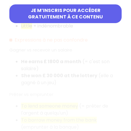
Peu
JE M’INSCRIS POUR ACCÉDER
GRATUITEMENT À CE CONTENU
Few
+ dénombrable
Little
+ indénombrable
Expressions à ne pas confondre
Gagner vs recevoir un salaire
He earns £ 1800 a month
(= c'est son
salaire)
She won £ 30 000 at the lottery
(elle a
gagné à un jeu)
Prêter vs emprunter
To lend someone money
(= prêter de
l'argent à quelqu'un)
To borrow money from the bank
(emprunter à la banque)