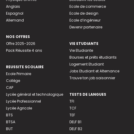
Anglais
Ecole de commerce
Espagnol
Ecole de design
Allemand
Ecole d’ingénieur
Devenir partenaire
NOS OFFRES
Offre 2025-2026
VIE ETUDIANTE
Pack Réussite 4 ans
Vie Etudiante
Bourses et prêts étudiants
Logement Etudiant
REUSSITE SCOLAIRE
Jobs Etudiant et Alternance
Ecole Primaire
Trouve ton job saisonnier
Collège
CAP
Lycée général et technologique
TESTS DE LANGUES
Lycée Professionnel
TFI
Lycée Agricole
TCF
BTS
TEF
BTSA
DELF B1
BUT
DELF B2