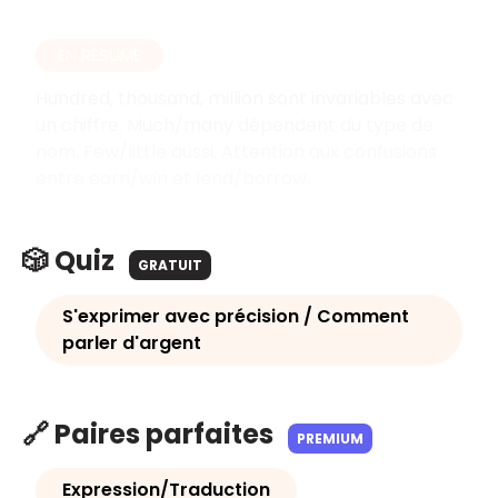
EN RÉSUMÉ
Hundred, thousand, million sont invariables avec
un chiffre. Much/many dépendent du type de
nom. Few/little aussi. Attention aux confusions
entre earn/win et lend/borrow.
🎲 Quiz
GRATUIT
S'exprimer avec précision / Comment
parler d'argent
🔗 Paires parfaites
PREMIUM
Expression/Traduction