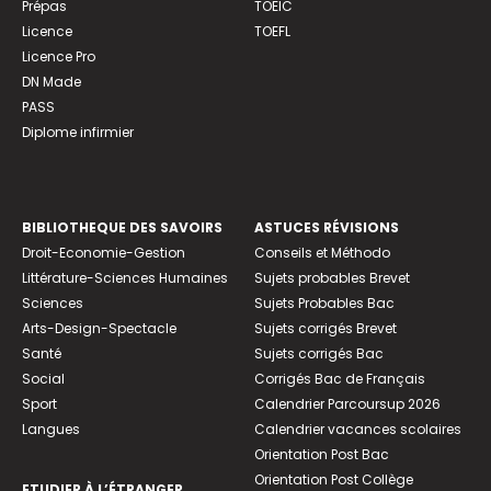
Prépas
TOEIC
Licence
TOEFL
Licence Pro
DN Made
PASS
Diplome infirmier
BIBLIOTHEQUE DES SAVOIRS
ASTUCES RÉVISIONS
Droit-Economie-Gestion
Conseils et Méthodo
Littérature-Sciences Humaines
Sujets probables Brevet
Sciences
Sujets Probables Bac
Arts-Design-Spectacle
Sujets corrigés Brevet
Santé
Sujets corrigés Bac
Social
Corrigés Bac de Français
Sport
Calendrier Parcoursup 2026
Langues
Calendrier vacances scolaires
Orientation Post Bac
Orientation Post Collège
ETUDIER À L’ÉTRANGER