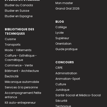
Mon master
Etudier au Canada
Grand Oral 2026
Etudier en Suisse
Etudier en Espagne
BLOG
Collège
BIBLIOTHEQUE DES
Lycée
TECHNIQUES
Supérieur
Cuisine
Orientation
Transports
Guide pratique
Mode - Vêtements
Coiffure - Esthétique -
Cosmétique
CONCOURS
Commerce - Vente
CRPE
Bâtiment - Architecture
Administration
Électricité
Animation-Sport
Mécanique automobile
Culture
Services à la personne
Juridique
Accompagnement Petite
Santé-Social et Médico-Social
enfance
Sécurité
Kit auto-entrepreneur
Technique