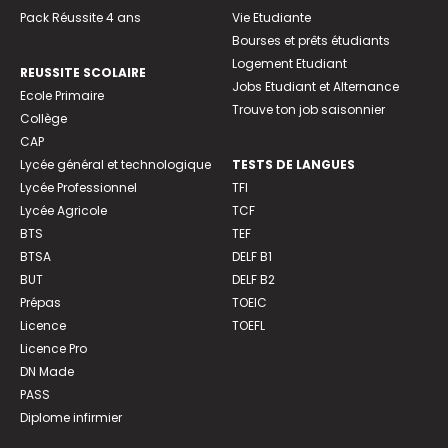
Pack Réussite 4 ans
Vie Etudiante
Bourses et prêts étudiants
Logement Etudiant
REUSSITE SCOLAIRE
Jobs Etudiant et Alternance
Ecole Primaire
Trouve ton job saisonnier
Collège
CAP
Lycée général et technologique
TESTS DE LANGUES
Lycée Professionnel
TFI
Lycée Agricole
TCF
BTS
TEF
BTSA
DELF B1
BUT
DELF B2
Prépas
TOEIC
Licence
TOEFL
Licence Pro
DN Made
PASS
Diplome infirmier