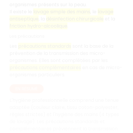
organismes présents sur la peau.
Il existe le
lavage simple des mains
, le
lavage
antiseptique
, la
désinfection chirurgicale
et la
friction hydro-alcoolique
.
Les précautions
Les
précautions standards
sont la base de la
prévention de la transmission des micro-
organismes. Elles sont complétées par les
précautions complémentaires
en cas de micro-
organismes particuliers.
EN RÉSUMÉ
L'hygiène professionnelle comprend une tenue
adaptée (couleur claire, tissu coton-polyester,
règles strictes) et l'hygiène des mains (4 types
de lavage). Les précautions standards et
complémentaires préviennent la transmission