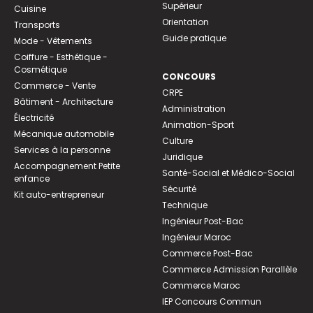
Supérieur
Cuisine
Orientation
Transports
Guide pratique
Mode - Vêtements
Coiffure - Esthétique -
Cosmétique
CONCOURS
Commerce - Vente
CRPE
Bâtiment - Architecture
Administration
Électricité
Animation-Sport
Mécanique automobile
Culture
Services à la personne
Juridique
Accompagnement Petite
Santé-Social et Médico-Social
enfance
Sécurité
Kit auto-entrepreneur
Technique
Ingénieur Post-Bac
Ingénieur Maroc
Commerce Post-Bac
Commerce Admission Parallèle
Commerce Maroc
IEP Concours Commun