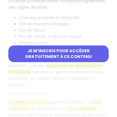
La tenue professionnelle comprend également
des règles de base :
Cheveux propres et attachés
Pas de manches longues
Pas de bijoux
Pas de vernis, ni de faux ongles
Ongles courts
JE M’INSCRIS POUR ACCÉDER
Équipements de protection individuelle
GRATUITEMENT À CE CONTENU
Elle peut être complétée, en fonction des
situations, par des
équipements de protection
individuelle
tels que les gants, la charlotte, une
surblouse, un tablier, des surchaussures, un
masque...
L'hygiène des mains
L'
hygiène des mains
permet d'éliminer la
flore
transitoire
et de diminuer la
flore résidente
.
L'intérêt est d'éliminer les salissures et les micro-