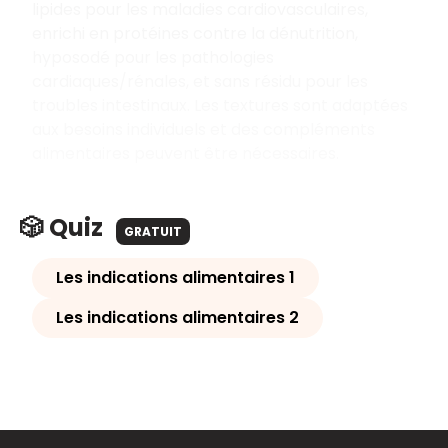
lipides pour les maladies cardiovasculaires,
enrichi en protéines contre la dénutrition,
hyposodé pour les pathologies
cardiaques/rénales, et sans résidu pour les
troubles intestinaux. Les textures sont adaptées
aux besoins individuels et des compléments
alimentaires peuvent être nécessaires.
🎲 Quiz
GRATUIT
Les indications alimentaires 1
Les indications alimentaires 2