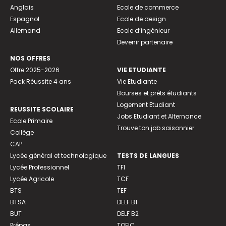
Anglais
Ecole de commerce
Espagnol
Ecole de design
Allemand
Ecole d’ingénieur
Devenir partenaire
NOS OFFRES
Offre 2025-2026
VIE ETUDIANTE
Pack Réussite 4 ans
Vie Etudiante
Bourses et prêts étudiants
Logement Etudiant
REUSSITE SCOLAIRE
Jobs Etudiant et Alternance
Ecole Primaire
Trouve ton job saisonnier
Collège
CAP
Lycée général et technologique
TESTS DE LANGUES
Lycée Professionnel
TFI
Lycée Agricole
TCF
BTS
TEF
BTSA
DELF B1
BUT
DELF B2
Prépas
TOEIC