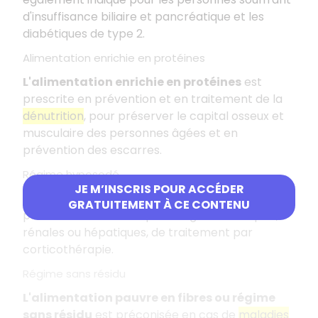
d'insuffisance biliaire et pancréatique et les
diabétiques de type 2.
Alimentation enrichie en protéines
L'alimentation enrichie en protéines
est
prescrite en prévention et en traitement de la
dénutrition
, pour préserver le capital osseux et
musculaire des personnes âgées et en
prévention des escarres.
Régime hyposodé
JE M’INSCRIS POUR ACCÉDER
L'alimentation thérapeutique hyposodée
est
GRATUITEMENT À CE CONTENU
préconisée en cas de pathologies cardiaques,
rénales ou hépatiques, de traitement par
corticothérapie.
Régime sans résidu
L'alimentation pauvre en fibres ou régime
sans résidu
est préconisée en cas de
maladies