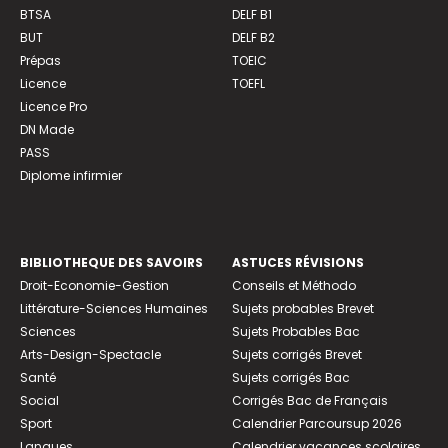
BTSA
DELF B1
BUT
DELF B2
Prépas
TOEIC
Licence
TOEFL
Licence Pro
DN Made
PASS
Diplome infirmier
BIBLIOTHEQUE DES SAVOIRS
ASTUCES RÉVISIONS
Droit-Economie-Gestion
Conseils et Méthodo
Littérature-Sciences Humaines
Sujets probables Brevet
Sciences
Sujets Probables Bac
Arts-Design-Spectacle
Sujets corrigés Brevet
Santé
Sujets corrigés Bac
Social
Corrigés Bac de Français
Sport
Calendrier Parcoursup 2026
Langues
Calendrier vacances scolaires