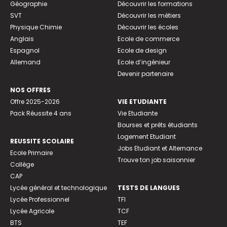
Géographie
Découvrir les formations
SVT
Découvrir les métiers
Physique Chimie
Découvrir les écoles
Anglais
Ecole de commerce
Espagnol
Ecole de design
Allemand
Ecole d’ingénieur
Devenir partenaire
NOS OFFRES
Offre 2025-2026
VIE ETUDIANTE
Pack Réussite 4 ans
Vie Etudiante
Bourses et prêts étudiants
Logement Etudiant
REUSSITE SCOLAIRE
Jobs Etudiant et Alternance
Ecole Primaire
Trouve ton job saisonnier
Collège
CAP
Lycée général et technologique
TESTS DE LANGUES
Lycée Professionnel
TFI
Lycée Agricole
TCF
BTS
TEF