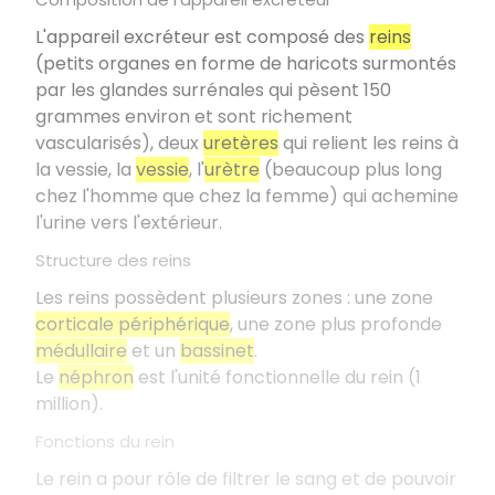
L'appareil excréteur est composé des
reins
(petits organes en forme de haricots surmontés
par les glandes surrénales qui pèsent 150
grammes environ et sont richement
vascularisés), deux
uretères
qui relient les reins à
la vessie, la
vessie
, l'
urètre
(beaucoup plus long
chez l'homme que chez la femme) qui achemine
l'urine vers l'extérieur.
Structure des reins
Les reins possèdent plusieurs zones : une zone
corticale périphérique
, une zone plus profonde
médullaire
et un
bassinet
.
Le
néphron
est l'unité fonctionnelle du rein (1
million).
Fonctions du rein
Le rein a pour rôle de filtrer le sang et de pouvoir