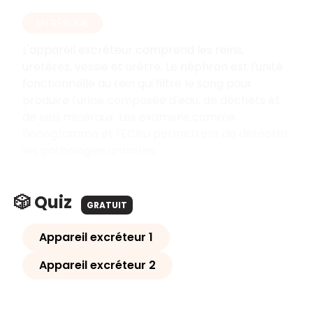
EN RÉSUMÉ
L'appareil excréteur comprend les reins,
uretères, vessie et urètre. Le néphron est l'unité
fonctionnelle du rein qui filtre le sang pour
produire l'urine composée d'eau, de déchets et
de sels minéraux. Les examens comme
l'ionogramme et l'ECBU permettent de détecter
les pathologies urinaires.
🎲 Quiz
GRATUIT
Appareil excréteur 1
Appareil excréteur 2