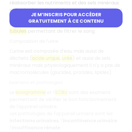
réabsorber les nutriments et des sels minéraux
et la sécrétion des déchets. Le rein sécrète aussi
JE M’INSCRIS POUR ACCÉDER
des
hormones
.
GRATUITEMENT À CE CONTENU
Le rein est composé de
glomérules rénaux
et de
tubules
permettant de filtrer le sang.
Composition de l'urine
L'urine est composée d'eau mais aussi de
déchets (
acide urique
,
urée
) et aussi de sels
minéraux mais physiologiquement il n'y a pas de
macromolécules (glucides, protides, lipides).
Examens et pathologies
Le
ionogramme
et l'
ECBU
sont des examens
permettant de vérifier le bon fonctionnement
de l'appareil urinaire.
Les pathologies de l'appareil urinaire sont les
infections urinaires
, l'
incontinence urinaire
,
l'
insuffisance rénale
.