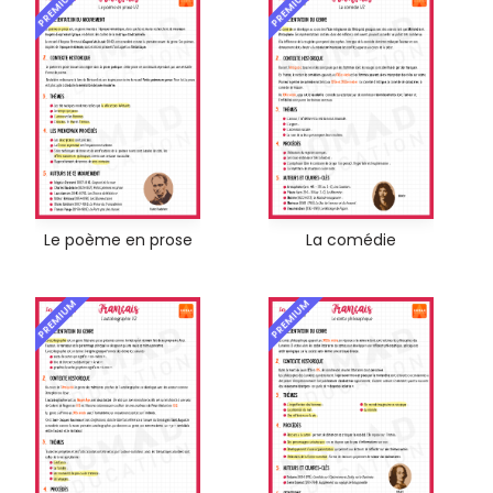
PREMIUM
PREMIUM
Le poème en prose
La comédie
PREMIUM
PREMIUM