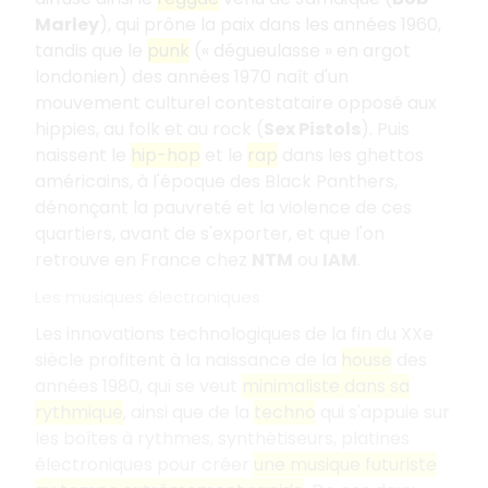
Marley
), qui prône la paix dans les années 1960,
tandis que le
punk
(« dégueulasse » en argot
londonien) des années 1970 naît d'un
mouvement culturel contestataire opposé aux
hippies, au folk et au rock (
Sex Pistols
). Puis
naissent le
hip-hop
et le
rap
dans les ghettos
américains, à l'époque des Black Panthers,
dénonçant la pauvreté et la violence de ces
quartiers, avant de s'exporter, et que l'on
retrouve en France chez
NTM
ou
IAM
.
Les musiques électroniques
Les innovations technologiques de la fin du XXe
siècle profitent à la naissance de la
house
des
années 1980, qui se veut
minimaliste dans sa
rythmique
, ainsi que de la
techno
qui s'appuie sur
les boîtes à rythmes, synthétiseurs, platines
électroniques pour créer
une musique futuriste