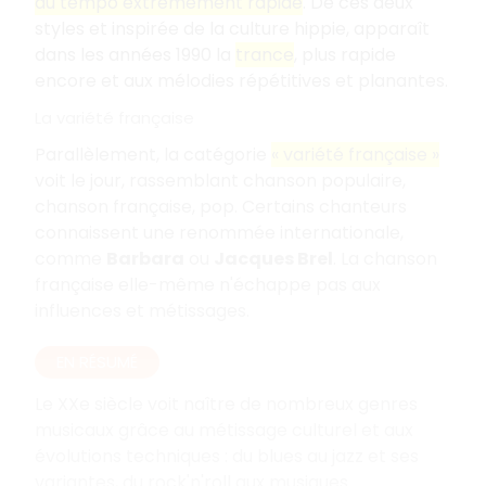
au tempo extrêmement rapide
. De ces deux
styles et inspirée de la culture hippie, apparaît
dans les années 1990 la
trance
, plus rapide
encore et aux mélodies répétitives et planantes.
La variété française
Parallèlement, la catégorie
« variété française »
voit le jour, rassemblant chanson populaire,
chanson française, pop. Certains chanteurs
connaissent une renommée internationale,
comme
Barbara
ou
Jacques Brel
. La chanson
française elle-même n'échappe pas aux
influences et métissages.
EN RÉSUMÉ
Le XXe siècle voit naître de nombreux genres
musicaux grâce au métissage culturel et aux
évolutions techniques : du blues au jazz et ses
variantes, du rock'n'roll aux musiques