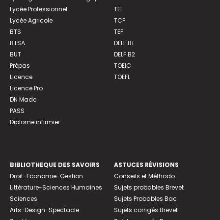
Lycée Professionnel
TFI
Lycée Agricole
TCF
BTS
TEF
BTSA
DELF B1
BUT
DELF B2
Prépas
TOEIC
Licence
TOEFL
Licence Pro
DN Made
PASS
Diplome infirmier
BIBLIOTHEQUE DES SAVOIRS
ASTUCES RÉVISIONS
Droit-Economie-Gestion
Conseils et Méthodo
Littérature-Sciences Humaines
Sujets probables Brevet
Sciences
Sujets Probables Bac
Arts-Design-Spectacle
Sujets corrigés Brevet