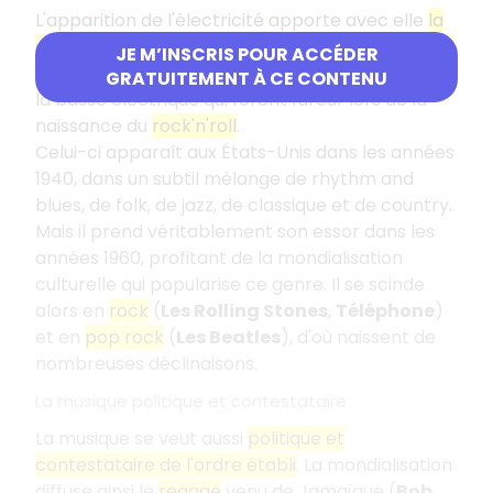
L'apparition de l'électricité apporte avec elle
la
création de nouveaux instruments électroniques
,
JE M’INSCRIS POUR ACCÉDER
comme le synthétiseur, la guitare électrique et
GRATUITEMENT À CE CONTENU
la basse électrique qui feront fureur lors de la
naissance du
rock'n'roll
.
Celui-ci apparaît aux États-Unis dans les années
1940, dans un subtil mélange de rhythm and
blues, de folk, de jazz, de classique et de country.
Mais il prend véritablement son essor dans les
années 1960, profitant de la mondialisation
culturelle qui popularise ce genre. Il se scinde
alors en
rock
(
Les Rolling Stones
,
Téléphone
)
et en
pop rock
(
Les Beatles
), d'où naissent de
nombreuses déclinaisons.
La musique politique et contestataire
La musique se veut aussi
politique et
contestataire de l'ordre établi
. La mondialisation
diffuse ainsi le
reggae
venu de Jamaïque (
Bob