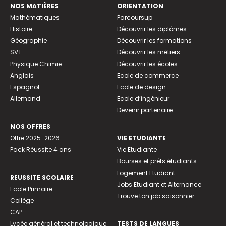
NOS MATIÈRES
ORIENTATION
Mathématiques
Parcoursup
Histoire
Découvrir les diplômes
Géographie
Découvrir les formations
SVT
Découvrir les métiers
Physique Chimie
Découvrir les écoles
Anglais
Ecole de commerce
Espagnol
Ecole de design
Allemand
Ecole d’ingénieur
Devenir partenaire
NOS OFFRES
Offre 2025-2026
VIE ETUDIANTE
Pack Réussite 4 ans
Vie Etudiante
Bourses et prêts étudiants
Logement Etudiant
REUSSITE SCOLAIRE
Jobs Etudiant et Alternance
Ecole Primaire
Trouve ton job saisonnier
Collège
CAP
Lycée général et technologique
TESTS DE LANGUES