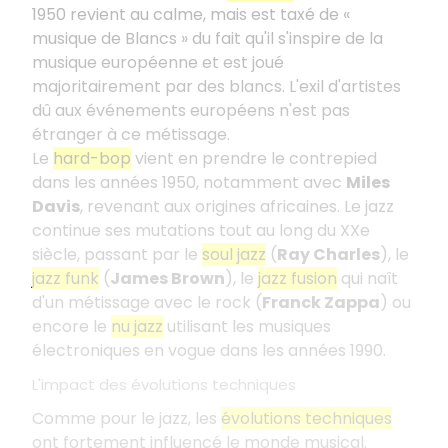
1950 revient au calme, mais est taxé de «
musique de Blancs » du fait qu'il s'inspire de la
musique européenne et est joué
majoritairement par des blancs. L'exil d'artistes
dû aux événements européens n'est pas
étranger à ce métissage.
Le
hard-bop
vient en prendre le contrepied
dans les années 1950, notamment avec
Miles
Davis
, revenant aux origines africaines. Le jazz
continue ses mutations tout au long du XXe
siècle, passant par le
soul jazz
(
Ray Charles
), le
jazz funk
(
James Brown
), le
jazz fusion
qui naît
d'un métissage avec le rock (
Franck Zappa
) ou
encore le
nu jazz
utilisant les musiques
électroniques en vogue dans les années 1990.
L'impact des évolutions techniques
Comme pour le jazz, les
évolutions techniques
ont fortement influencé le monde musical.