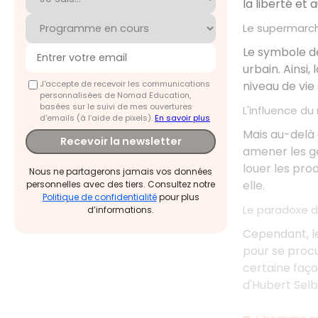
la liberté et 
Le supermar
Le symbole de
urbain. Ainsi
J'accepte de recevoir les communications
niveau de vie 
personnalisées de Nomad Education,
basées sur le suivi de mes ouvertures
L'influence du
d'emails (à l’aide de pixels).
En savoir plus
Mais au-delà 
Recevoir la newsletter
amener les ge
louer les pro
Nous ne partagerons jamais vos données
elle.
personnelles avec des tiers. Consultez notre
Politique de confidentialité
pour plus
Le paradoxe d'
d’informations.
Cependant, l
pour se proc
certaine faço
d'Hubert Selb