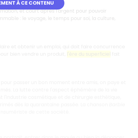
EMENT À CE CONTENU
tion, et court après l'argent pour pouvoir
mable : le voyage, le temps pour soi, la culture,
plaire et obtenir un emploi, qui doit faire concurrence
our bien vendre un produit,
l'ère du superficiel
fait
ou pour passer un bon moment entre amis, on paye et
més. La lutte contre l'aspect éphémère de la vie
 l'industrie cosmétique et de chirurgie esthétique,
érimés dès la quarantaine passée. La chanson
Barbie
onsumériste de cette société.
le portrait, entrer dans le moule ou bien la dénoncer.