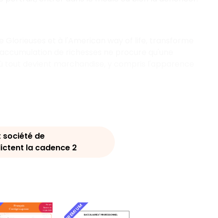
Glorieuses et à l'American way of life, transforme
l'accumulation de richesses ne procure qu'une
ù tout devient marchandise, y compris l'apparence
t société de
ctent la cadence 2
PREMIUM