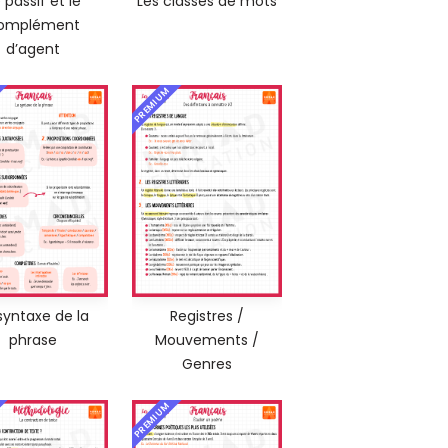
 passif et le
Les classes de mots
omplément
d’agent
PREMIUM
syntaxe de la
Registres /
phrase
Mouvements /
Genres
PREMIUM