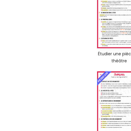
Étudier une piè
théâtre
PREMIUM