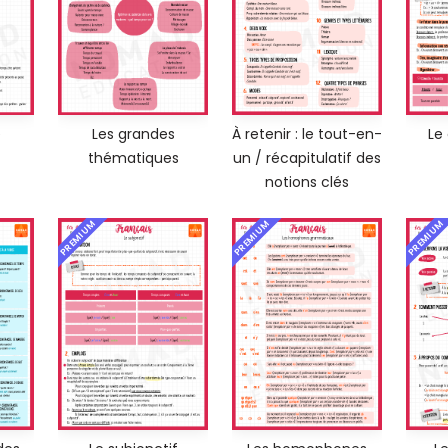
e
Les grandes
À retenir : le tout-en-
Le
thématiques
un / récapitulatif des
notions clés
PREMIUM
PREMIUM
PREMIUM