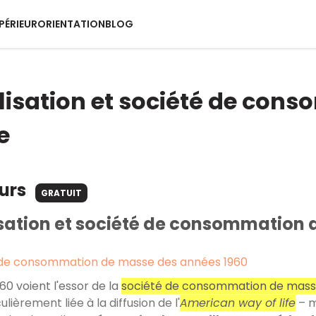
PÉRIEUR
ORIENTATION
BLOG
isation et société de cons
e
ours
GRATUIT
sation et société de consommation 
 de consommation de masse des années 1960
60 voient l'essor de la
société de consommation de mas
ulièrement liée à la diffusion de l'
American way of life
– m