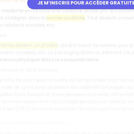
oderne dans la société de consommation
JE M’INSCRIS POUR ACCÉDER GRATUIT
e moderne entre dans une cadence dictée par la consomma
 s'intégrer dans la
norme sociétale
. Tout devient consom
es relations sociales, etc.
uit
même devient un produit
, qui doit savoir se vendre pour 
mains-produits, etc. Le packaging étant un élément clé p
arence physique dans le consumérisme
.
a beauté et de la jeunesse
e plus du sport pour prendre du temps plaisir pour soi 
alle de sport pour atteindre des objectifs physiques nor
quête d'une beauté et d'une jeunesse éternelle, alimentant
s femmes deviennent des produits jetables considérés p
Aqua (1997) dénonce assez bien le côté superficiel et c
 à la société de consommation
de tout bord s'inspirent de cette société, pour en peindre 