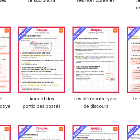
des
Le subjonctif
Les homophones
Le
c
PREMIUM
PREMIUM
PREMIUM
on
Accord des
Les différents types
La 
ative
participes passés
de discours
PREMIUM
PREMIUM
PREMIUM