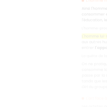
L'homme m
Ainsi l'homm
consommer et
l'éducation, l
L'homme-prod
L'homme lui-
aux autres hu
entrer
l'app
La quête de l
On ne pratiqu
consomme la s
passe par la 
tandis que le
Girl
du groupe 
L'art face
Les artistes 