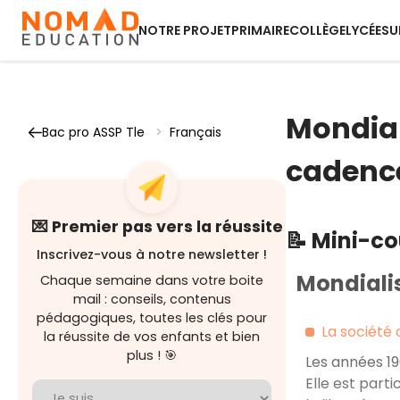
NOTRE PROJET
PRIMAIRE
COLLÈGE
LYCÉE
SU
Mondial
Bac pro ASSP Tle
>
Français
cadenc
💌 Premier pas vers la réussite
📝 Mini-c
Inscrivez-vous à notre newsletter !
Mondiali
Chaque semaine dans votre boite
mail : conseils, contenus
pédagogiques, toutes les clés pour
La société
la réussite de vos enfants et bien
plus ! 🎯
Les années 19
Elle est partic