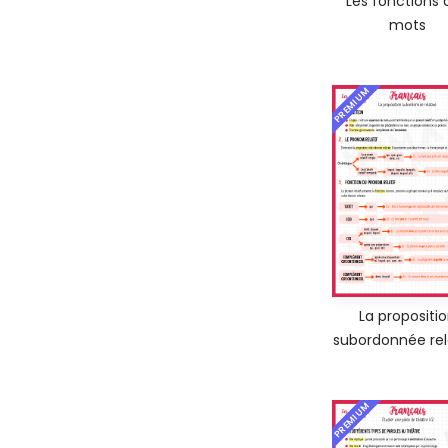
Les fonctions 
mots
PREMIUM
La propositi
subordonnée rel
PREMIUM