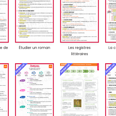
ce de
Étudier un roman
Les registres
La 
littéraires
PREMIUM
PREMIUM
PREMIUM