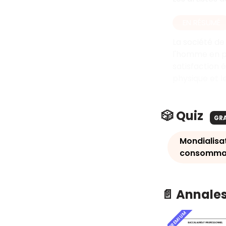
EN RÉSUMÉ
La société de
l'homme en pr
satisfaction 
physique et l
🎲 Quiz
GR
Mondialisat
consommati
📄 Annale
PREMIUM