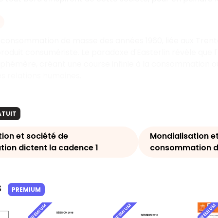
 consommation de masse des années 1960, liée aux Trente 
oduit consumériste. Le paradoxe d'Easterlin révèle que 
éphémère, créant une course infinie à la consommation o
es relations humaines.
ATUIT
ion et société de
Mondialisation e
on dictent la cadence 1
consommation di
s
PREMIUM
PREMIUM
PREMIUM
PREMIUM