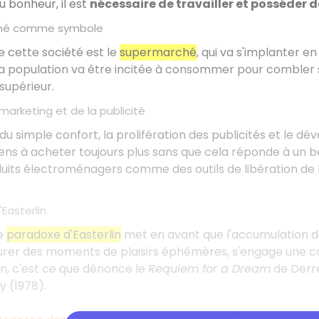
au bonheur, il est
nécessaire de travailler et posséder d
ché comme symbole
 cette société est le
supermarché
, qui va s'implanter e
, la population va être incitée à consommer pour combler 
supérieur.
 marketing et de la publicité
du simple confort, la prolifération des publicités et le
ns à acheter toujours plus sans que cela réponde à un bes
duits électroménagers comme des outils de libération de 
Easterlin
e
paradoxe d'Easterlin
met en avant que l'accumulation de
urer des moments de plaisirs éphémères, s'engage une co
n, c'est ce que dénonce le
Requiem for a Dream
de Derre
y (1978).