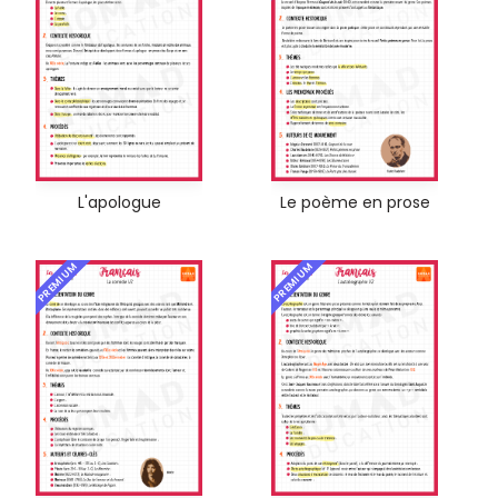
L'apologue
Le poème en prose
PREMIUM
PREMIUM