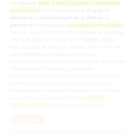
Par ailleurs,
dans le théâtre entrent désormais
d'autres arts
. On trouve alors le
cirque
, la
musique
, les
marionnettes
, la
danse
, la
peinture
, mais aussi les
nouvelles technologies
!
De plus, dans la structuration même des pièces,
il n'y a plus aucune structure imposée, que ce
soit, le genre, le nombre d'actes, le nombre de
personnages, le langage comme les
mouvements, et les spectateurs sont désormais
régulièrement amenés à participer
(
happening
), quand ils ne sont déjà considérés
comme des acteurs. Les textes sont parfois
improvisés lors de performances, ou modifiés
selon l'avis des acteurs. C'est un
théâtre
totalement libre
, et qui se veut libérateur.
EN RÉSUMÉ
Le théâtre contemporain depuis les années 1980