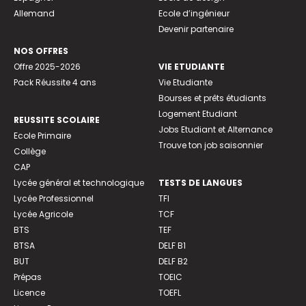
Allemand
Ecole d’ingénieur
Devenir partenaire
NOS OFFRES
Offre 2025-2026
VIE ETUDIANTE
Pack Réussite 4 ans
Vie Etudiante
Bourses et prêts étudiants
Logement Etudiant
REUSSITE SCOLAIRE
Jobs Etudiant et Alternance
Ecole Primaire
Trouve ton job saisonnier
Collège
CAP
Lycée général et technologique
TESTS DE LANGUES
Lycée Professionnel
TFI
Lycée Agricole
TCF
BTS
TEF
BTSA
DELF B1
BUT
DELF B2
Prépas
TOEIC
Licence
TOEFL