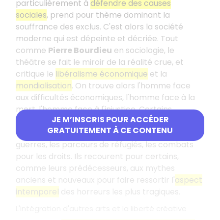
particulièrement à
défendre des causes
sociales
, prend pour thème dominant la
souffrance des exclus. C'est alors la société
moderne qui est dépeinte et décriée. Tout
comme
Pierre Bourdieu
en sociologie, le
théâtre se fait le miroir de la réalité crue, et
critique le
libéralisme économique
et la
mondialisation
. On trouve alors l'homme face
aux difficultés économiques, l'homme face à la
mort, l'homme face à l'injustice. Certains
JE M’INSCRIS POUR ACCÉDER
dramaturges se penchent également sur les
GRATUITEMENT À CE CONTENU
tragédies contemporaines
, comme les
guerres, les parcours de réfugiés, les combats
pour les droits. Ils recourent pour certains,
comme leurs prédécesseurs, aux mythes
anciens et nouveaux pour faire ressortir l'
aspect
intemporel
des horreurs les plus tragiques.
L'intégration d'autres arts et la liberté créative