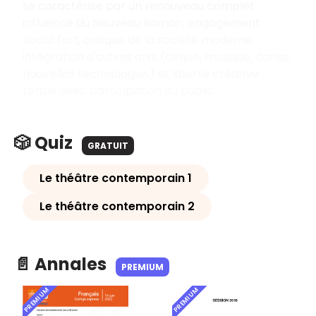
se caractérise par un renouveau complet :
influence du Nouveau Roman, engagement
social fort, critique de la société moderne,
intégration d'autres arts (cirque, musique, danse,
nouvelles technologies) et liberté créative
totale avec participation du public.
🎲 Quiz
GRATUIT
Le théâtre contemporain 1
Le théâtre contemporain 2
📄 Annales
PREMIUM
PREMIUM
PREMIUM