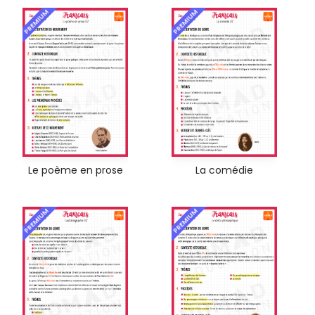
PREMIUM
PREMIUM
Le poème en prose
La comédie
PREMIUM
PREMIUM