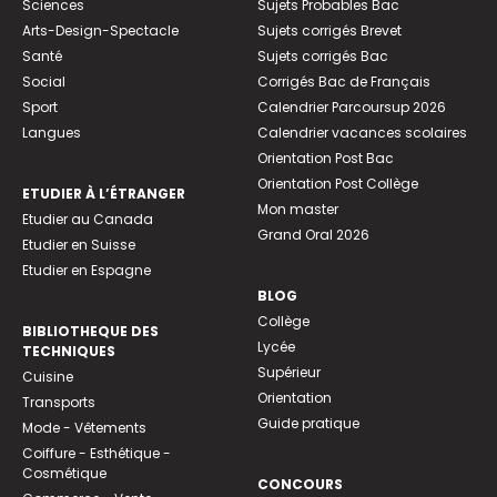
Sciences
Sujets Probables Bac
Arts-Design-Spectacle
Sujets corrigés Brevet
Santé
Sujets corrigés Bac
Social
Corrigés Bac de Français
Sport
Calendrier Parcoursup 2026
Langues
Calendrier vacances scolaires
Orientation Post Bac
Orientation Post Collège
ETUDIER À L’ÉTRANGER
Mon master
Etudier au Canada
Grand Oral 2026
Etudier en Suisse
Etudier en Espagne
BLOG
Collège
BIBLIOTHEQUE DES
Lycée
TECHNIQUES
Supérieur
Cuisine
Orientation
Transports
Guide pratique
Mode - Vêtements
Coiffure - Esthétique -
Cosmétique
CONCOURS