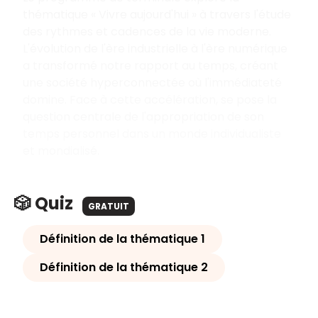
thématique « Vivre aujourd'hui » à travers l'étude
des rythmes et cadences de la vie moderne.
L'évolution de l'ère industrielle à l'ère numérique
a transformé notre rapport au temps, créant
une société hyperconnectée où l'immédiateté
domine. Face à cette accélération, se pose la
question centrale de l'appropriation de son
temps personnel dans un monde individualiste
et mondialisé.
🎲 Quiz
GRATUIT
Définition de la thématique 1
Définition de la thématique 2