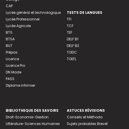
CAP
Lycée général et technologique
TESTS DE LANGUES
Lycée Professionnel
TFI
Lycée Agricole
TCF
BTS
TEF
BTSA
DELF B1
BUT
DELF B2
Prépas
TOEIC
Licence
TOEFL
Licence Pro
DN Made
PASS
Diplome infirmier
BIBLIOTHEQUE DES SAVOIRS
ASTUCES RÉVISIONS
Droit-Economie-Gestion
Conseils et Méthodo
Littérature-Sciences Humaines
Sujets probables Brevet