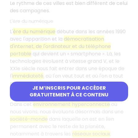
Le rythme de ces villes est bien différent de celui
des campagnes.
L'ère du numérique
L'
ère du numérique
débute dans les années 1990
avec l'apparition et la
démocratisation
d'internet, de l'ordinateur et du téléphone
portable
qui devient un « smartphone ». Là, les
technologies évoluent à vitesse grand V, et le
XXIe siècle nous fait entrer dans une époque de
l'
immédiateté
, où l'on veut tout et où l'on a tout
presque à l'instant T.
JE M’INSCRIS POUR ACCÉDER
La société hyperconnectée
GRATUITEMENT À CE CONTENU
Dans cet
environnement hyperconnecté
où
nous vivons, nous évoluons désormais dans une
société-monde
dans laquelle on est en lien
permanent avec le reste de la planète,
notamment à travers les
réseaux sociaux
.