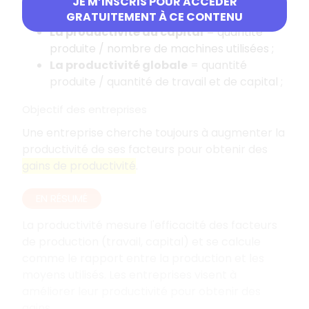
JE M’INSCRIS POUR ACCÉDER
travaillées ;
GRATUITEMENT À CE CONTENU
La productivité du capital
= quantité
produite / nombre de machines utilisées ;
La productivité globale
= quantité
produite / quantité de travail et de capital ;
Objectif des entreprises
Une entreprise cherche toujours à augmenter la
productivité de ses facteurs pour obtenir des
gains de productivité
.
EN RÉSUMÉ
La productivité mesure l'efficacité des facteurs
de production (travail, capital) et se calcule
comme le rapport entre la production et les
moyens utilisés. Les entreprises visent à
améliorer leur productivité pour obtenir des
gains.