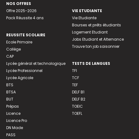
NOS OFFRES
Offre 2025-2026
VIE ETUDIANTE
Pack Réussite 4 ans
Vie Etudiante
Bourses et prêts étudiants
Logement Etudiant
REUSSITE SCOLAIRE
Jobs Etudiant et Alternance
Ecole Primaire
Trouve ton job saisonnier
Collège
CAP
Lycée général et technologique
TESTS DE LANGUES
Lycée Professionnel
TFI
Lycée Agricole
TCF
BTS
TEF
BTSA
DELF B1
BUT
DELF B2
Prépas
TOEIC
Licence
TOEFL
Licence Pro
DN Made
PASS