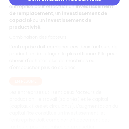
entreprise peut effectuer un
investissement
de remplacement
, un
investissement de
capacité
ou un
investissement de
productivité
.
Combinaison des facteurs
L'entreprise doit combiner ces deux facteurs de
production de la façon la plus efficace. Elle peut
choisir d'acheter plus de machines ou
d'embaucher plus de salariés.
EN RÉSUMÉ
Les entreprises utilisent deux facteurs de
production : le travail (salariés) et le capital
(capitaux fixes et circulants). L'augmentation du
capital fixe constitue un investissement, et
l'entreprise doit combiner efficacement ces
facteurs pour optimiser sa production.