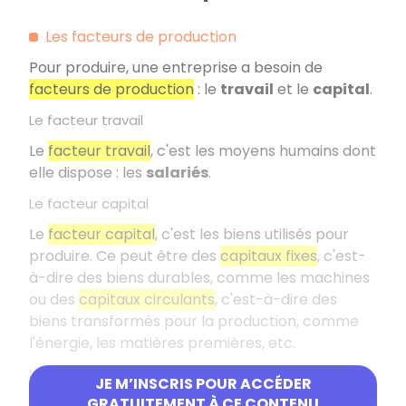
Les facteurs de production
Pour produire, une entreprise a besoin de
facteurs de production
: le
travail
et le
capital
.
Le facteur travail
Le
facteur travail
, c'est les moyens humains dont
elle dispose : les
salariés
.
Le facteur capital
Le
facteur capital
, c'est les biens utilisés pour
produire. Ce peut être des
capitaux fixes
, c'est-
à-dire des biens durables, comme les machines
ou des
capitaux circulants
, c'est-à-dire des
biens transformés pour la production, comme
l'énergie, les matières premières, etc.
L'investissement
JE M’INSCRIS POUR ACCÉDER
GRATUITEMENT À CE CONTENU
Augmenter le capital fixe, c'est
investir
. Une