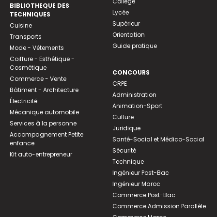
Collège
BIBLIOTHEQUE DES
Lycée
TECHNIQUES
Supérieur
Cuisine
Orientation
Transports
Guide pratique
Mode - Vêtements
Coiffure - Esthétique -
Cosmétique
CONCOURS
Commerce - Vente
CRPE
Bâtiment - Architecture
Administration
Électricité
Animation-Sport
Mécanique automobile
Culture
Services à la personne
Juridique
Accompagnement Petite
Santé-Social et Médico-Social
enfance
Sécurité
Kit auto-entrepreneur
Technique
Ingénieur Post-Bac
Ingénieur Maroc
Commerce Post-Bac
Commerce Admission Parallèle