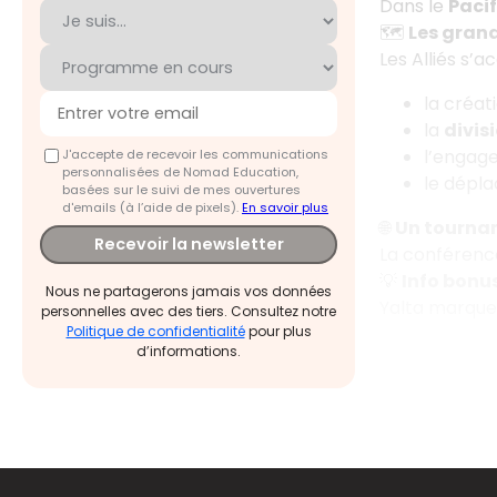
Dans le
Paci
🗺️
Les grand
Les Alliés s’a
la créati
la
divis
l’engage
J'accepte de recevoir les communications
personnalisées de Nomad Education,
le dépl
basées sur le suivi de mes ouvertures
d'emails (à l’aide de pixels).
En savoir plus
🌐
Un tourna
Recevoir la newsletter
La conférenc
💡
Info bonu
Nous ne partagerons jamais vos données
Yalta marque à
personnelles avec des tiers. Consultez notre
Politique de confidentialité
pour plus
d’informations.