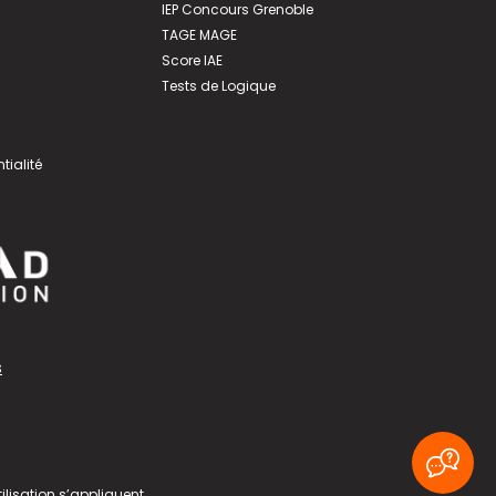
IEP Concours Grenoble
TAGE MAGE
Score IAE
Tests de Logique
tialité
s
ilisation
s’appliquent.