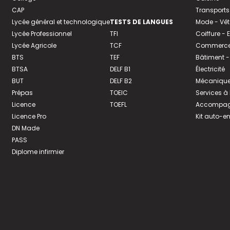
CAP
Transports
Lycée général et technologique
TESTS DE LANGUES
Mode - Vê
Lycée Professionnel
TFI
Coiffure -
Lycée Agricole
TCF
Commerce 
BTS
TEF
Bâtiment -
BTSA
DELF B1
Électricité
BUT
DELF B2
Mécanique
Prépas
TOEIC
Services à
Licence
TOEFL
Accompagn
Licence Pro
Kit auto-e
DN Made
PASS
Diplome infirmier