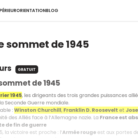
PÉRIEUR
ORIENTATION
BLOG
 le sommet de 1945
ours
GRATUIT
e sommet de 1945
vrier 1945
, les dirigeants des trois grandes puissances all
 la Seconde Guerre mondiale.
able :
Winston Churchill
,
Franklin D. Roosevelt
et
Jose
ité des Alliés face à l’Allemagne nazie. La
France est ab
e de fin de guerre
, la victoire est proche : l’
Armée rouge
est aux portes de 