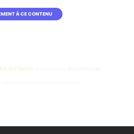
EMENT À CE CONTENU
st et l’Ouest
, annonçant la
Guerre froide
.
e
début de leurs futures rivalités
.