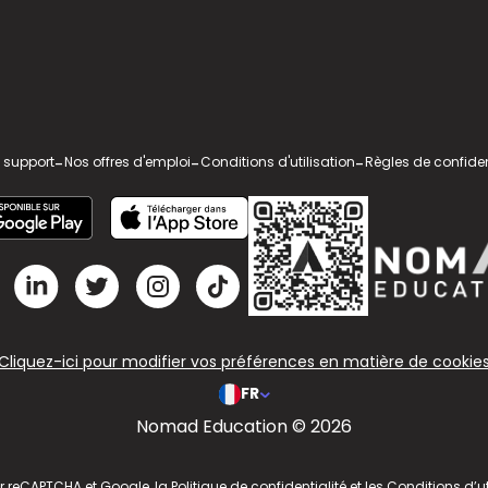
 support
-
Nos offres d'emploi
-
Conditions d'utilisation
-
Règles de confiden
Cliquez-ici pour modifier vos préférences en matière de cookie
FR
Nomad Education © 2026
ar reCAPTCHA et Google, la
Politique de confidentialité
et les
Conditions d’ut