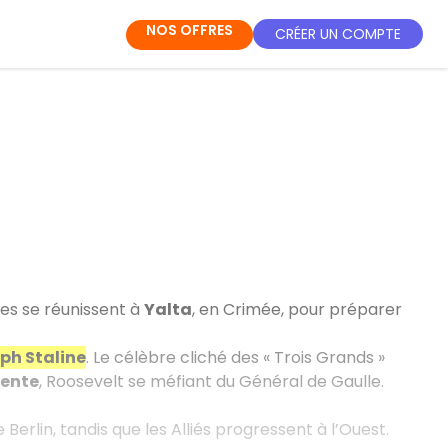
NOS OFFRES
CRÉER UN COMPTE
iées se réunissent à
Yalta
, en Crimée, pour préparer
ph Staline
. Le célèbre cliché des « Trois Grands »
sente
, Roosevelt se méfiant du Général de Gaulle.
Berlin, tandis que les Alliés progressent à l’Ouest.