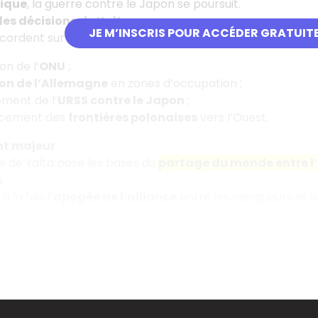
fique
, la guerre contre le Japon se poursuit.
es décisions de Yalta
JE M’INSCRIS POUR ACCÉDER GRATUIT
ccordent sur :
on de l’
ONU
;
ion de l’Allemagne
en zones d’occupation ;
ment de l’
URSS contre le Japon
;
acement des
frontières polonaises
vers l’Ouest.
nt majeur
e de Yalta pose les bases du
partage du monde entre l’E
s
 la fois l’
apogée de l’alliance
entre les vainqueurs et l