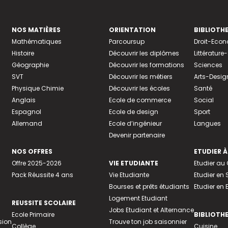
NOS MATIÈRES
ORIENTATION
BIBLIOTH
Mathématiques
Parcoursup
Droit-Eco
Histoire
Découvrir les diplômes
Littératur
Géographie
Découvrir les formations
Sciences
SVT
Découvrir les métiers
Arts-Desig
Physique Chimie
Découvrir les écoles
Santé
Anglais
Ecole de commerce
Social
Espagnol
Ecole de design
Sport
Allemand
Ecole d’ingénieur
Langues
Devenir partenaire
NOS OFFRES
ETUDIER À
Offre 2025-2026
VIE ETUDIANTE
Etudier a
Pack Réussite 4 ans
Vie Etudiante
Etudier en 
Bourses et prêts étudiants
Etudier en
Logement Etudiant
REUSSITE SCOLAIRE
Jobs Etudiant et Alternance
Ecole Primaire
BIBLIOTH
sion
Trouve ton job saisonnier
Collège
Cuisine