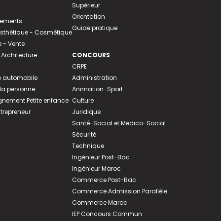
Supérieur
Orientation
tements
Guide pratique
 Esthétique - Cosmétique
- Vente
 Architecture
CONCOURS
CRPE
 automobile
Administration
 la personne
Animation-Sport
ement Petite enfance
Culture
ntrepreneur
Juridique
Santé-Social et Médico-Social
Sécurité
Technique
Ingénieur Post-Bac
Ingénieur Maroc
Commerce Post-Bac
Commerce Admission Parallèle
Commerce Maroc
IEP Concours Commun