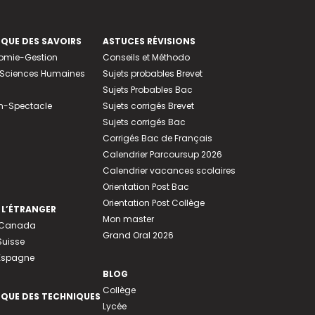
EQUE DES SAVOIRS
ASTUCES RÉVISIONS
nomie-Gestion
Conseils et Méthodo
e-Sciences Humaines
Sujets probables Brevet
Sujets Probables Bac
n-Spectacle
Sujets corrigés Brevet
Sujets corrigés Bac
Corrigés Bac de Français
Calendrier Parcoursup 2026
Calendrier vacances scolaires
Orientation Post Bac
Orientation Post Collège
 L’ÉTRANGER
Mon master
u Canada
Grand Oral 2026
Suisse
 Espagne
BLOG
Collège
EQUE DES TECHNIQUES
Lycée