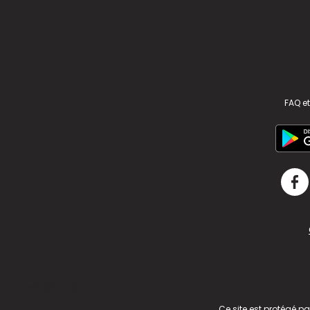
FAQ et
v2.311.4 US
Ce site est protégé p