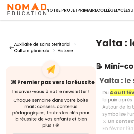
NOTRE PROJET
PRIMAIRE
COLLÈGE
LYCÉE
SU
Yalta :
Auxiliaire de soins territorial
>
Culture générale
>
Histoire
📝 Mini-c
Yalta : l
💌 Premier pas vers la réussite
Inscrivez-vous à notre newsletter !
Du
4 au 11 fé
la paix après
Chaque semaine dans votre boite
Autour de la t
mail : conseils, contenus
pédagogiques, toutes les clés pour
symbolise l’un
la réussite de vos enfants et bien
⚔️
Un context
plus ! 🎯
En février 1945