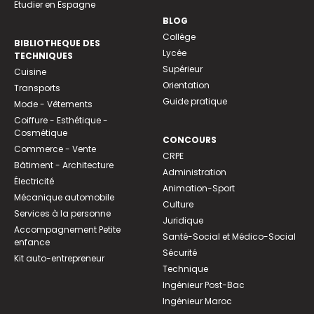
Etudier en Espagne
BLOG
Collège
BIBLIOTHEQUE DES
Lycée
TECHNIQUES
Supérieur
Cuisine
Orientation
Transports
Guide pratique
Mode - Vêtements
Coiffure - Esthétique -
Cosmétique
CONCOURS
Commerce - Vente
CRPE
Bâtiment - Architecture
Administration
Électricité
Animation-Sport
Mécanique automobile
Culture
Services à la personne
Juridique
Accompagnement Petite
Santé-Social et Médico-Social
enfance
Sécurité
Kit auto-entrepreneur
Technique
Ingénieur Post-Bac
Ingénieur Maroc