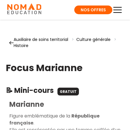
NOS OFFRES
Auxiliaire de soins territorial
>
Culture générale
>
Histoire
Focus Marianne
📝 Mini-cours
GRATUIT
Marianne
Figure emblématique de la
République
française
.
Elle est représentée par une femme coiffée d’un