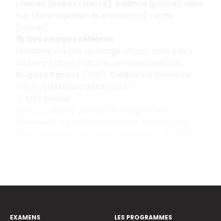
chaînes brisées (liberté), balance (justice), seins
nus (émancipation et protection), ruche
(travail).
🎭
Des visages célèbres
Marianne n’a pas de visage officiel, mais elle a
souvent pris les traits de femmes célèbres :
Brigitte Bardot
(1968),
Catherine Deneuve
(1985),
Laetitia Casta
(2000).
💡
Info bonus
Dans
La Liberté guidant le peuple
(1830),
Delacroix
représente la liberté, inspirée des
Trois Glorieuses, et non la République de 1789.
EXAMENS
LES PROGRAMMES