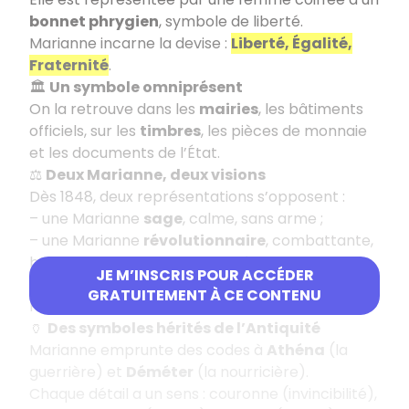
bonnet phrygien
, symbole de liberté.
Marianne incarne la devise :
Liberté, Égalité,
Fraternité
.
🏛️
Un symbole omniprésent
On la retrouve dans les
mairies
, les bâtiments
officiels, sur les
timbres
, les pièces de monnaie
et les documents de l’État.
⚖️
Deux Marianne, deux visions
Dès 1848, deux représentations s’opposent :
– une Marianne
sage
, calme, sans arme ;
– une Marianne
révolutionnaire
, combattante,
bonnet phrygien et poitrine découverte.
JE M’INSCRIS POUR ACCÉDER
Sous la
Troisième République
, la version
GRATUITEMENT À CE CONTENU
révolutionnaire s’impose.
🏺
Des symboles hérités de l’Antiquité
Marianne emprunte des codes à
Athéna
(la
guerrière) et
Déméter
(la nourricière).
Chaque détail a un sens : couronne (invincibilité),