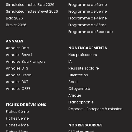
Simulateur notes Bac 2026
Programme de 6ème
Simulateur notes Brevet 2026
Programme de 5ème
Bac 2026
Programme de 4ème
Brevet 2026
Programme de 3ème
Programme de Seconde
ANNALES
Annales Bac
NOS ENGAGEMENTS
Annales Brevet
Nos professeurs
Annales Bac Français
IA
Annales BTS
Réussite scolaire
Annales Prépa
Orientation
Annales BUT
Sport
Annales CRPE
Citoyenneté
Afrique
Francophonie
FICHES DE RÉVISIONS
Rapport - Entreprise à mission
Fiches 6ème
Fiches 5ème
Fiches 4ème
NOS RESSOURCES
Fiches 3ème
FAQ et support