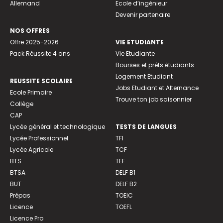
Allemand
Ecole d’ingénieur
Devenir partenaire
NOS OFFRES
Offre 2025-2026
VIE ETUDIANTE
Pack Réussite 4 ans
Vie Etudiante
Bourses et prêts étudiants
Logement Etudiant
REUSSITE SCOLAIRE
Jobs Etudiant et Alternance
Ecole Primaire
Trouve ton job saisonnier
Collège
CAP
Lycée général et technologique
TESTS DE LANGUES
Lycée Professionnel
TFI
Lycée Agricole
TCF
BTS
TEF
BTSA
DELF B1
BUT
DELF B2
Prépas
TOEIC
Licence
TOEFL
Licence Pro