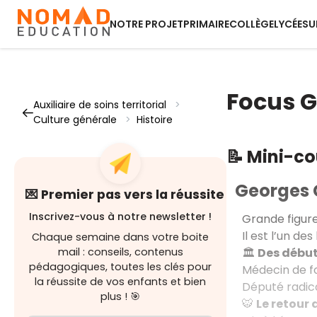
NOTRE PROJET
PRIMAIRE
COLLÈGE
LYCÉE
SU
Focus 
Auxiliaire de soins territorial
>
Culture générale
>
Histoire
📝 Mini-c
Georges
💌 Premier pas vers la réussite
Inscrivez-vous à notre newsletter !
Grande figure
Il est l’un de
Chaque semaine dans votre boite
🏛️
Des débu
mail : conseils, contenus
pédagogiques, toutes les clés pour
Médecin de fo
la réussite de vos enfants et bien
Député radical
plus ! 🎯
🐯
Le retour 