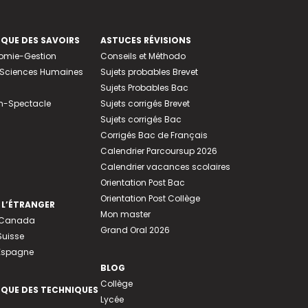
EQUE DES SAVOIRS
ASTUCES RÉVISIONS
nomie-Gestion
Conseils et Méthodo
e-Sciences Humaines
Sujets probables Brevet
Sujets Probables Bac
n-Spectacle
Sujets corrigés Brevet
Sujets corrigés Bac
Corrigés Bac de Français
Calendrier Parcoursup 2026
Calendrier vacances scolaires
Orientation Post Bac
Orientation Post Collège
 L’ÉTRANGER
Mon master
u Canada
Grand Oral 2026
Suisse
 Espagne
BLOG
Collège
EQUE DES TECHNIQUES
Lycée