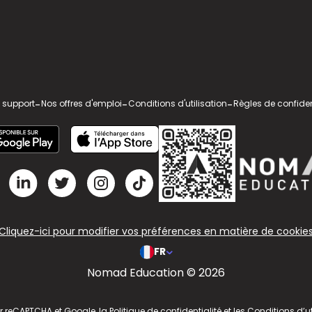
 support
-
Nos offres d'emploi
-
Conditions d'utilisation
-
Règles de confiden
Cliquez-ici pour modifier vos préférences en matière de cookie
FR
Nomad Education © 2026
ar reCAPTCHA et Google, la
Politique de confidentialité
et les
Conditions d’ut