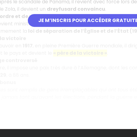
 après le scandale de Panama, il revient avec force lors d
e Zola, il devient un
dreyfusard convaincu
.
rdre et de pouvoir
JE M’INSCRIS POUR ACCÉDER GRATUIT
devient ministre de l’Intérieur puis
président du Conseil
en
fermement la
loi de séparation de l’Église et de l’État (1
la victoire
ouvoir en
1917
, en pleine Première Guerre mondiale, il dirig
ut le pays et devient le
« père de la victoire »
.
ge controversé
re, il impose une paix très dure à l’Allemagne, dont les 
929
, à 88 ans.
 bonus
res sont remplis de gens irremplaçables qui ont tous ét
jamais tant qu’avant les élections, pendant la guerre e