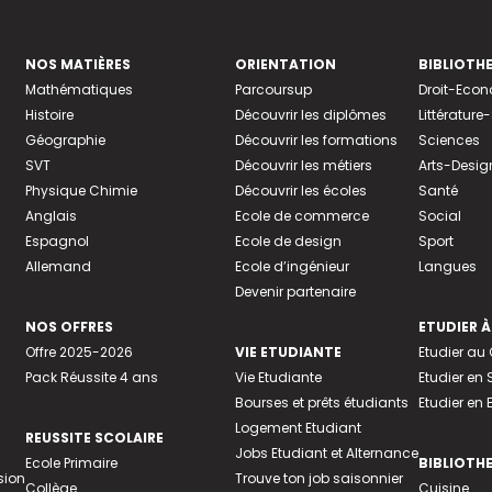
NOS MATIÈRES
ORIENTATION
BIBLIOTH
Mathématiques
Parcoursup
Droit-Eco
Histoire
Découvrir les diplômes
Littératur
Géographie
Découvrir les formations
Sciences
SVT
Découvrir les métiers
Arts-Desig
Physique Chimie
Découvrir les écoles
Santé
Anglais
Ecole de commerce
Social
Espagnol
Ecole de design
Sport
Allemand
Ecole d’ingénieur
Langues
Devenir partenaire
NOS OFFRES
ETUDIER À
Offre 2025-2026
VIE ETUDIANTE
Etudier a
Pack Réussite 4 ans
Vie Etudiante
Etudier en 
Bourses et prêts étudiants
Etudier en
Logement Etudiant
REUSSITE SCOLAIRE
Jobs Etudiant et Alternance
Ecole Primaire
BIBLIOTH
sion
Trouve ton job saisonnier
Collège
Cuisine