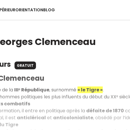
PÉRIEUR
ORIENTATION
BLOG
Georges Clemenceau
ours
GRATUIT
 Clemenceau
 de la
IIIᵉ République
, surnommé
« le Tigre »
.
s hommes politiques les plus influents du début du XXᵉ siècl
ts combatifs
rmation, il entre en politique après la
défaite de 1870
co
, il est
anticlérical
et
anticolonialiste
, obsédé par l’i
du Tigre