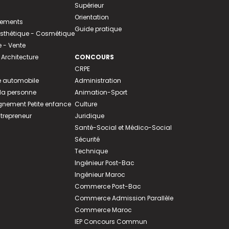
Supérieur
Orientation
tements
Guide pratique
 Esthétique - Cosmétique
- Vente
 Architecture
CONCOURS
CRPE
 automobile
Administration
 la personne
Animation-Sport
ement Petite enfance
Culture
ntrepreneur
Juridique
Santé-Social et Médico-Social
Sécurité
Technique
Ingénieur Post-Bac
Ingénieur Maroc
Commerce Post-Bac
Commerce Admission Parallèle
Commerce Maroc
IEP Concours Commun