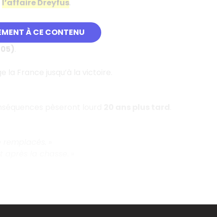
e
l’affaire Dreyfus
.
EMENT À CE CONTENU
 1906.
905)
.
e la France jusqu’à la victoire.
conséquences pèseront lourd
20 ans plus tard
.
é remplacés.
»
t après la chasse.
»