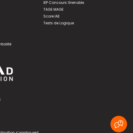
IEP Concours Grenoble
TAGE MAGE
Score IAE
Tests de Logique
tialité
s
ilisation
s’appliquent.