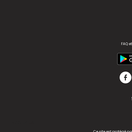
FAQ et
v2.311.4 US
Ce site est protégé p