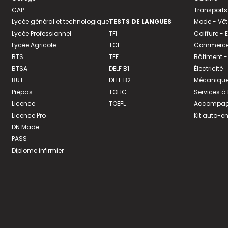
CAP
Transports
Lycée général et technologique
TESTS DE LANGUES
Mode - Vê
Lycée Professionnel
TFI
Coiffure -
Lycée Agricole
TCF
Commerce 
BTS
TEF
Bâtiment -
BTSA
DELF B1
Électricité
BUT
DELF B2
Mécanique
Prépas
TOEIC
Services à
Licence
TOEFL
Accompagn
Licence Pro
Kit auto-e
DN Made
PASS
Diplome infirmier