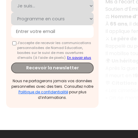
Mis à l’écart
Soutien d’Émil
⚖️
Homme d’o
À
65 ans
, il 
Il applique 
⚔️
Le père de 
J'accepte de recevoir les communications
Rappelé au p
personnalisées de Nomad Education,
Il mobilise to
basées sur le suivi de mes ouvertures
d'emails (à l’aide de pixels).
En savoir plus
🌍
Un hérita
Après la guer
Recevoir la newsletter
Il meurt en
1
Nous ne partagerons jamais vos données
💬
Citations
personnelles avec des tiers. Consultez notre
«
Les cimetiè
Politique de confidentialité
pour plus
«
On ne ment 
d’informations.